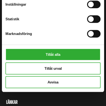
Inställningar
HITTA DIN ÅTERFÖRSÄLJARE
KONTAKTA OSS
Statistik
DEMO DRIVE
Marknadsföring
WEBBPLATSKARTA
Tillåt alla
LASTARE
Tillåt urval
EXTRAUTRUSTNING
REDSKAP
Avvisa
APPLICATIONS
LÄNKAR