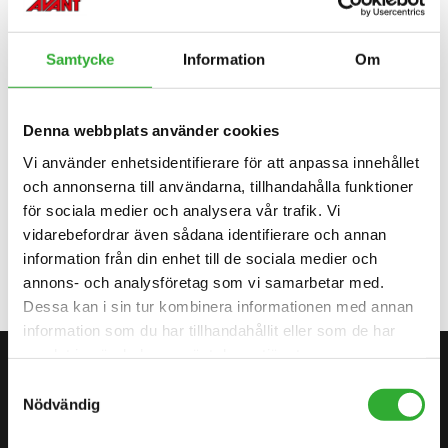
Samtycke
Information
Om
OLJEFLÖDESOMRÅDE
45-80 l/min
GRÄVDJUP MAX.
900 mm
Denna webbplats använder cookies
ARBETSBREDD
150 mm
Vi använder enhetsidentifierare för att anpassa innehållet
PRODUKTNUMMER
och annonserna till användarna, tillhandahålla funktioner
A33556
för sociala medier och analysera vår trafik. Vi
vidarebefordrar även sådana identifierare och annan
information från din enhet till de sociala medier och
annons- och analysföretag som vi samarbetar med.
Dessa kan i sin tur kombinera informationen med annan
information som du har tillhandahållit eller som de har
samlat in när du har använt deras tjänster.
KONTAKTA OSS
Samtyckesval
BÖRJA DIN RESA MED AVANT
Nödvändig