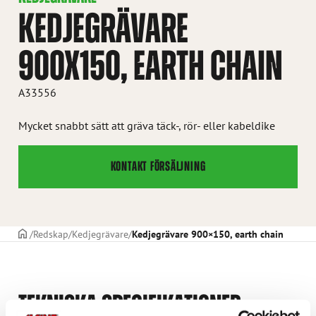
KEDJEGRÄVARE
900X150, EARTH CHAIN
A33556
Mycket snabbt sätt att gräva täck-, rör- eller kabeldike
KONTAKT FÖRSÄLJNING
STARTSIDAN
Redskap
Kedjegrävare
Kedjegrävare 900×150, earth chain
TEKNISKA SPECIFIKATIONER