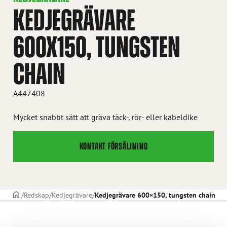
KEDJEGRÄVARE
600X150, TUNGSTEN
CHAIN
A447408
Mycket snabbt sätt att gräva täck-, rör- eller kabeldike
KONTAKT FÖRSÄLJNING
STARTSIDAN
Redskap
Kedjegrävare
Kedjegrävare 600×150, tungsten chain