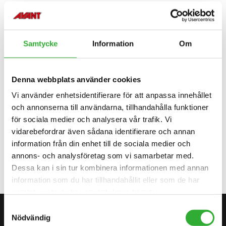
TEKNISKA SPECIFIKATIONER
Samtycke
Information
Om
OLJEFLÖDESOMRÅDE
45-80 l/min
Denna webbplats använder cookies
GRÄVDJUP MAX.
600 mm
Vi använder enhetsidentifierare för att anpassa innehållet
ARBETSBREDD
150 mm
och annonserna till användarna, tillhandahålla funktioner
för sociala medier och analysera vår trafik. Vi
PRODUKTNUMMER
A447408
vidarebefordrar även sådana identifierare och annan
information från din enhet till de sociala medier och
annons- och analysföretag som vi samarbetar med.
Dessa kan i sin tur kombinera informationen med annan
information som du har tillhandahållit eller som de har
samlat in när du har använt deras tjänster.
Samtyckesval
KONTAKTA OSS
Nödvändig