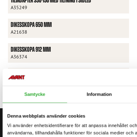
TILTADAPTER S30-150 MED TILTNING I SIDLED
A35249
DIKESSKOPA 650 MM
A21638
DIKESSKOPA 912 MM
A36374
GRIP TILL SKOPA
A435527
Samtycke
Information
Denna webbplats använder cookies
KONTAKTA OSS
Vi använder enhetsidentifierare för att anpassa innehållet och
BÖRJA DIN RESA MED AVANT
användarna, tillhandahålla funktioner för sociala medier och a