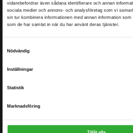
vidarebefordrar även sådana identifierare och annan informatio
sociala medier och annons- och analysföretag som vi samar
sin tur kombinera informationen med annan information som du 
HITTA DIN ÅTERFÖRSÄLJARE
KONTAKTA OSS
som de har samlat in när du har använt deras tjänster.
DEMO DRIVE
Samtyckesval
Nödvändig
Inställningar
WEBBPLATSKARTA
LASTARE
Statistik
EXTRAUTRUSTNING
REDSKAP
Marknadsföring
APPLICATIONS
Tillåt alla