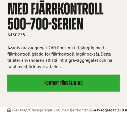
MED FJÄRRKONTROLL
500–700-SERIEN
A430235
Avants grävaggregat 260 finns nu tillgänglig med
fjärrkontroll (sladd för fjärrkontroll ingår också). Detta
tillåter användaren att stå intill grävaggregatet och ha
total överblick över arbetet.
KONTAKT FÖRSÄLJNING
STARTSIDAN
Redskap
Grävaggregat 260 med fjärrkontroll
Grävaggregat 260 m