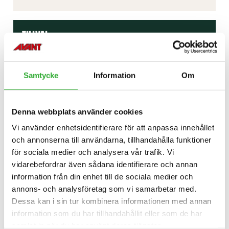
TILLVAL
Anpassa din Avantlastare efter dina önskemål med
en mängd olika fabriksinstallerade tillval. Från
Samtycke
Information
Om
slutna hytter med värme eller luftkonditionering till
vägtrafikutrustning, extra hydrauluttag och
säkerhetsfunktioner som anti-slipventiler och
surrningsöglor – Avants tillval låter dig bygga den
Denna webbplats använder cookies
perfekta maskinen för alla jobb och årstider.
Vi använder enhetsidentifierare för att anpassa innehållet
och annonserna till användarna, tillhandahålla funktioner
för sociala medier och analysera vår trafik. Vi
TILLVAL
vidarebefordrar även sådana identifierare och annan
information från din enhet till de sociala medier och
annons- och analysföretag som vi samarbetar med.
INSTRUKTIONSBÖCKER
Dessa kan i sin tur kombinera informationen med annan
information som du har tillhandahållit eller som de har
Avants instruktionsböcker är den bästa
samlat in när du har använt deras tjänster.
informationskällan för säker, effektiv och korrekt