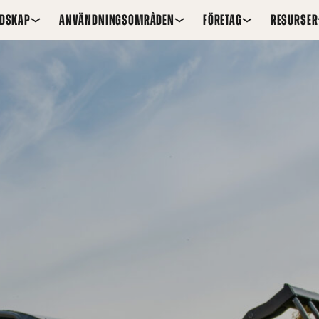
EDSKAP
ANVÄNDNINGSOMRÅDEN
FÖRETAG
RESURSER