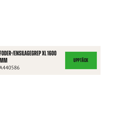
FODER-/ENSILAGEGREP XL 1600
MM
UPPTÄCK
FODER-/ENSILAGEGREP
A440586
XL
1600
MM