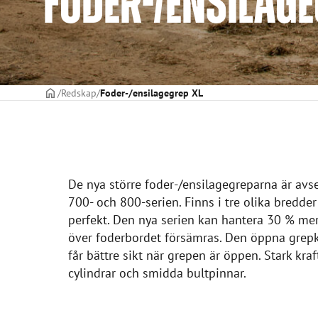
FODER-/ENSILAGE
STARTSIDAN
Redskap
Foder-/ensilagegrep XL
De nya större foder-/ensilagegreparna är avse
700- och 800-serien. Finns i tre olika bredde
perfekt. Den nya serien kan hantera 30 % mer
över foderbordet försämras. Den öppna grep
får bättre sikt när grepen är öppen. Stark kr
cylindrar och smidda bultpinnar.