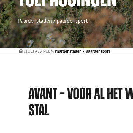
Paardenstallen / paardensport
VOORPAGINA
TOEPASSINGEN
Paardenstallen / paardensport
AVANT – VOOR AL HET 
STAL