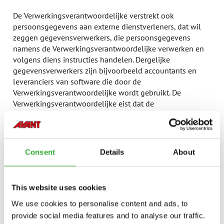
De Verwerkingsverantwoordelijke verstrekt ook
persoonsgegevens aan externe dienstverleners, dat wil
zeggen gegevensverwerkers, die persoonsgegevens
namens de Verwerkingsverantwoordelijke verwerken en
volgens diens instructies handelen. Dergelijke
gegevensverwerkers zijn bijvoorbeeld accountants en
leveranciers van software die door de
Verwerkingsverantwoordelijke wordt gebruikt. De
Verwerkingsverantwoordelijke eist dat de
gegevensverwerkers voldoen aan de geldende
wetgeving inzake gegevensbescherming en passende
maatregelen nemen ter bescherming van
persoonsgegevens. Gegevensverwerkers zijn niet
Consent
Details
About
gerechtigd om persoonsgegevens die door de
Verwerkingsverantwoordelijke zijn verstrekt, voor hun
eigen doeleinden te gebruiken.
This website uses cookies
Sommige van de eerdergenoemde gegevensverwerkers
We use cookies to personalise content and ads, to
of hun sub-verwerkers bevinden zich buiten de EU of de
provide social media features and to analyse our traffic.