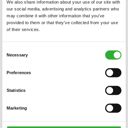
EER. In dergelijke gevallen garandeert de
We also share information about your use of our site with
Verwerkingsverantwoordelijke het beschermingsniveau
our social media, advertising and analytics partners who
van de gegevens door te controleren of de Europese
may combine it with other information that you’ve
Commissie een besluit heeft aangenomen over het
provided to them or that they’ve collected from your use
gegevensbeschermingsniveau dat wordt geboden door
of their services.
het betreffende land (een adequaatheidsbesluit), of
bijvoorbeeld door te eisen dat de gegevensverwerker de
Standaardcontractbepalingen accepteert die zijn
Consent
goedgekeurd door de Europese Commissie als onderdeel
Necessary
Selection
van de gegevensverwerkingsovereenkomst tussen de
Verwerkingsverantwoordelijke en de verwerker.
Preferences
RECHTEN VAN DE BETROKKENE
Statistics
ALGEMEEN
Marketing
De betrokkene kan zijn/haar rechten zoals beschreven in