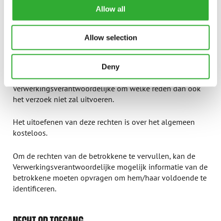
dit gedeelte uitoefenen door contact op te nemen met de
Allow all
Verwerkingsverantwoordelijke via e-mail
op
gdpr@avanttecno.com
.
Allow selection
De Verwerkingsverantwoordelijke zal de betrokkene
doorgaans binnen één maand na ontvangst van het
verzoek informeren over de genomen maatregelen. De
Deny
betrokkene wordt ook geïnformeerd als de
Verwerkingsverantwoordelijke om welke reden dan ook
het verzoek niet zal uitvoeren.
Het uitoefenen van deze rechten is over het algemeen
kosteloos.
Om de rechten van de betrokkene te vervullen, kan de
Verwerkingsverantwoordelijke mogelijk informatie van de
betrokkene moeten opvragen om hem/haar voldoende te
identificeren.