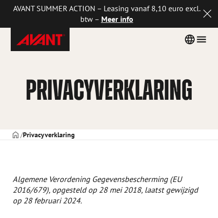
AVANT SUMMER ACTION – Leasing vanaf 8,10 euro excl.
btw –
Meer info
Avant
Skip
Country
Men
Tecno
to
menu
Netherlands
content
PRIVACYVERKLARING
VOORPAGINA
Privacyverklaring
Algemene Verordening Gegevensbescherming (EU
2016/679), opgesteld op 28 mei 2018, laatst gewijzigd
op 28 februari 2024.