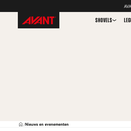
AVA
Skip
Avant
SHOVELS
LE
to
Tecno
content
Netherlands
VOORPAGINA
Nieuws en evenementen