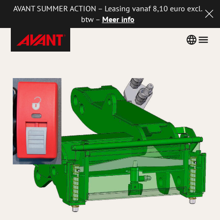
AVANT SUMMER ACTION – Leasing vanaf 8,10 euro excl.
btw –
Meer info
Avant
Skip
Country
Men
Tecno
to
menu
Netherlands
content