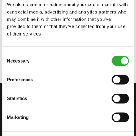
We also share information about your use of our site with
A450469
our social media, advertising and analytics partners who
may combine it with other information that you’ve
HYDRAULISCH SNELWISSELSYSTEEM, 700-SERIE
provided to them or that they’ve collected from your use
A450470
of their services.
HYDRAULISCH SNELWISSELSYSTEEM, 800-SERIE
Consent
A460242
Necessary
Selection
Preferences
CONTACTEER ONS
Statistics
START JE AVONTUUR MET AVANT
Marketing
VIND EEN DEALER
CONTACTEER ONS