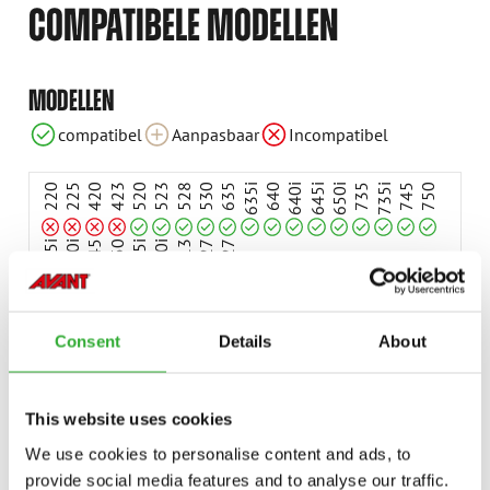
COMPATIBELE MODELLEN
Incompatibel
Incompatibel
Incompatibel
Incompatibel
MODELLEN
compatibel
compatibel
compatibel
compatibel
compatibel
compatibel
compatibel
compatibel
compatibel
compatibel
compatibel
compatibel
compatibel
compatibel
compatibel
Aanpasbaar
Incompatibel
compatibel
compatibel
compatibel
compatibel
compatibel
compatibel
compatibel
compatibel
compatibel
220
225
420
423
520
523
528
530
635
635i
640
640i
645i
650i
735
735i
745
750
755i
760i
845
850
855i
860i
e513
e527
e727
Consent
Details
About
BESCHIKBARE OPTIES
This website uses cookies
We use cookies to personalise content and ads, to
provide social media features and to analyse our traffic.
HYDRAULISCH SNELWISSELSYSTEEM, 500-, 600-, E500-SERIE