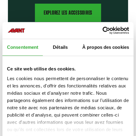
EXPLOREZ LES ACCESSOIRES
Consentement
Détails
À propos des cookies
DE NOMBREUSES OPTIONS
Ce site web utilise des cookies.
Les cookies nous permettent de personnaliser le contenu
Ajoutez efficacité et confort à votre travail
et les annonces, d'offrir des fonctionnalités relatives aux
grâce aux options
médias sociaux et d'analyser notre trafic. Nous
partageons également des informations sur l'utilisation de
EXPLORE OPTIONS
notre site avec nos partenaires de médias sociaux, de
publicité et d'analyse, qui peuvent combiner celles-ci
avec d'autres informations que vous leur avez fournies
ou qu'ils ont collectées lors de votre utilisation de leurs