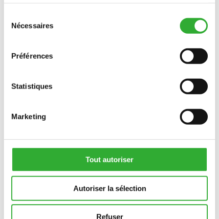
services.
Sélection
Nécessaires
du
GALERIE
consentement
Préférences
VOIR LA GALERIE
Statistiques
Marketing
Tout autoriser
Autoriser la sélection
Refuser