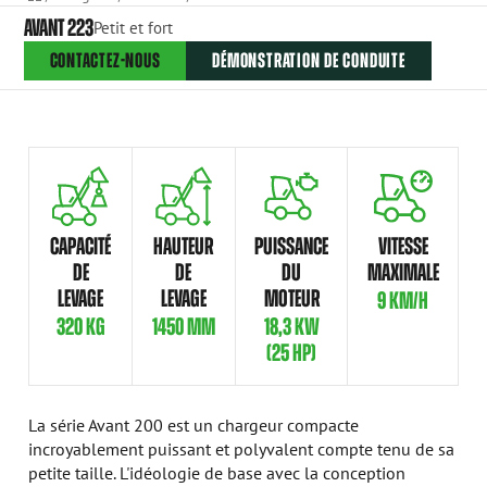
AVANT 223
Petit et fort
CONTACTEZ-NOUS
DÉMONSTRATION DE CONDUITE
CAPACITÉ
HAUTEUR
PUISSANCE
VITESSE
DE
DE
DU
MAXIMALE
LEVAGE
LEVAGE
MOTEUR
9 KM/H
320 KG
1450 MM
18,3 KW
(25 HP)
La série Avant 200 est un chargeur compacte
incroyablement puissant et polyvalent compte tenu de sa
petite taille. L'idéologie de base avec la conception