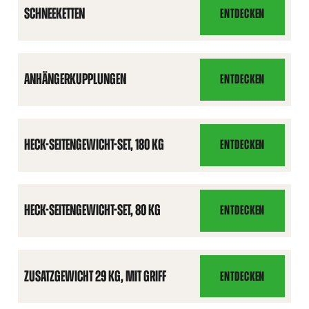
SCHNEEKETTEN
ENTDECKEN
SCHNEEKETTEN
ANHÄNGERKUPPLUNGEN
ENTDECKEN
ANHÄNGERKUPPLUNG
HECK-SEITENGEWICHT-SET, 180 KG
ENTDECKEN
HECK-
SEITENGEWICHT-
SET,
180
HECK-SEITENGEWICHT-SET, 80 KG
ENTDECKEN
HECK-
KG
SEITENGEWICHT-
SET,
80
ZUSATZGEWICHT 29 KG, MIT GRIFF
ENTDECKEN
ZUSATZGEWICHT
KG
29