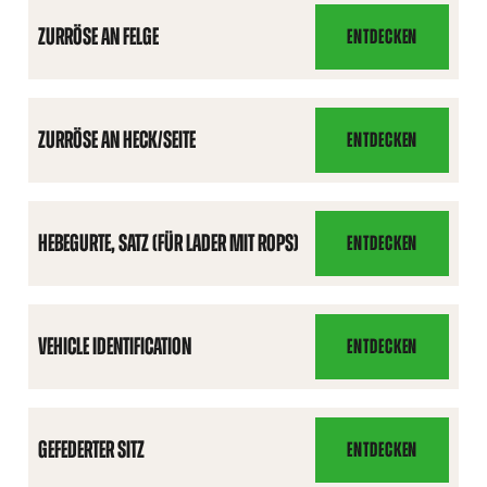
ZURRÖSE AN FELGE
ENTDECKEN
ZURRÖSE
AN
FELGE
ZURRÖSE AN HECK/SEITE
ENTDECKEN
ZURRÖSE
AN
HECK/SEITE
HEBEGURTE, SATZ (FÜR LADER MIT ROPS)
ENTDECKEN
HEBEGURTE,
SATZ
(FÜR
LADER
VEHICLE IDENTIFICATION
ENTDECKEN
VEHICLE
MIT
IDENTIFICATION
ROPS)
GEFEDERTER SITZ
ENTDECKEN
GEFEDERTER