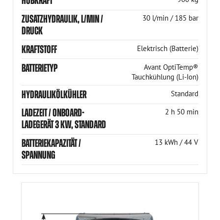
HUBKRAFT
ZUSATZHYDRAULIK, L/MIN /
30 l/min / 185 bar
DRUCK
KRAFTSTOFF
Elektrisch (Batterie)
BATTERIETYP
Avant OptiTemp®
Tauchkühlung (Li-Ion)
HYDRAULIKÖLKÜHLER
Standard
LADEZEIT / ONBOARD-
2 h 50 min
LADEGERÄT 3 KW, STANDARD
BATTERIEKAPAZITÄT /
13 kWh / 44 V
SPANNUNG