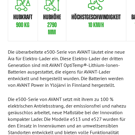
HUBKRAFT
HUBHÖHE
HÖCHSTGESCHWINDIGKEIT
B
900 KG
2790
10 KM/H
MM
Die überarbeitete e500-Serie von AVANT läutet eine neue
Ära für Elektro-Lader ein. Diese Elektro-Lader der dritten
Generation sind mit AVANT OptiTemp®-Lithium-Ionen-
Batterien ausgestattet, die eigens für AVANT-Lader
entwickelt und hergestellt wurden. Die Batterien werden
von AVANT Power in Ylöjärvi in Finnland hergestellt.
Die e500-Serie von AVANT setzt mit ihrem zu 100 %
elektrischen Antriebsstrang, der emissionsfrei und nahezu
geräuschlos arbeitet, neue Maßstäbe bei der Innovation
kompakter Lader. Die Modelle e513 und e527 wurden für
den Einsatz in Innenräumen und an umweltsensiblen
Standorten entwickelt und bieten volle Funktionalität