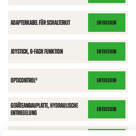
ZUSATZHYDRAULIK,
DOPPELTWIRKEND
ADAPTERKABEL FÜR SCHALTERKIT
ENTDECKEN
ADAPTERKABEL
FÜR
SCHALTERKIT
JOYSTICK, 6-FACH FUNKTION
ENTDECKEN
JOYSTICK,
6-
FACH
FUNKTION
OPTICONTROL®
ENTDECKEN
OPTICONTROL®
GERÄTEANBAUPLATTE, HYDRAULISCHE
ENTDECKEN
ENTRIEGELUNG
GERÄTEANBAUPLATTE,
HYDRAULISCHE
ENTRIEGELUNG