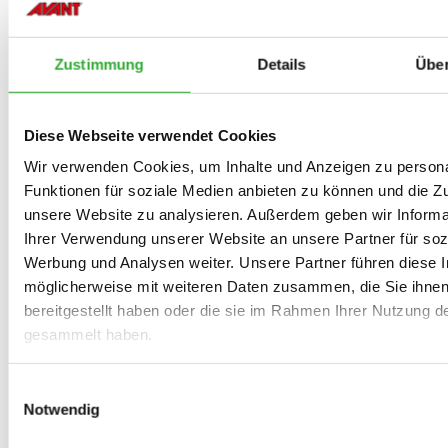
SCHWINGUNGSDÄMPFER FÜR HUBARM
ENTDECKEN
SCHWINGUNGSDÄMPF
FÜR
Zustimmung
Details
Über
HUBARM
NIVEAUAUSGLEICH, HUBARM (LADER MIT
ENTDECKEN
PARALLELFÜHRUNG)
NIVEAUAUSGLEICH,
Diese Webseite verwendet Cookies
HUBARM
(LADER
Wir verwenden Cookies, um Inhalte und Anzeigen zu persona
NIVEAUAUSGLEICH, HUBARM (LADER OHNE
MIT
Funktionen für soziale Medien anbieten zu können und die Zug
ENTDECKEN
PARALLELFÜHRUNG)
NIVEAUAUSGLEICH,
unsere Website zu analysieren. Außerdem geben wir Informa
PARALLELFÜHRUNG)
HUBARM
Ihrer Verwendung unserer Website an unsere Partner für soz
(LADER
Werbung und Analysen weiter. Unsere Partner führen diese 
OHNE
möglicherweise mit weiteren Daten zusammen, die Sie ihne
PARALLELFÜHRUNG
ENTDECKEN
PARALLELFÜHRUNG
PARALLELFÜHRUNG)
bereitgestellt haben oder die sie im Rahmen Ihrer Nutzung d
gesammelt haben.
TELESKOPHUBARM
ENTDECKEN
Einwilligungsauswahl
TELESKOPHUBARM
Notwendig