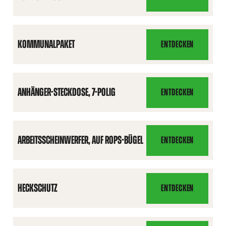
RUNDUMLEUCHTE
KOMMUNALPAKET
ENTDECKEN
KOMMUNALPAKET
ANHÄNGER-STECKDOSE, 7-POLIG
ENTDECKEN
ANHÄNGER-
STECKDOSE,
7-
POLIG
ARBEITSSCHEINWERFER, AUF ROPS-BÜGEL
ENTDECKEN
ARBEITSSCHEINWERFE
AUF
ROPS-
BÜGEL
HECKSCHUTZ
ENTDECKEN
HECKSCHUTZ