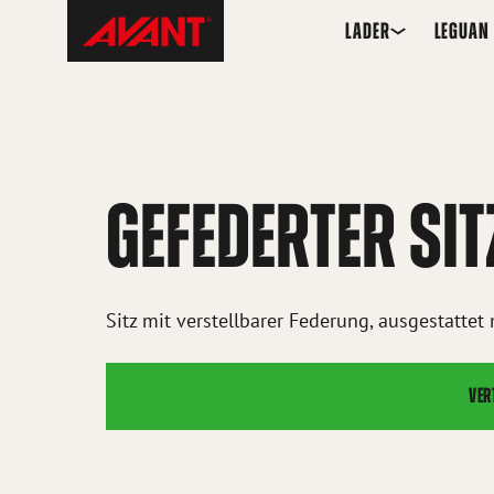
Skip
Avant
LADER
LEGUAN
to
Tecno
content
Switzerland
GEFEDERTER SIT
Sitz mit verstellbarer Federung, ausgestattet
VER