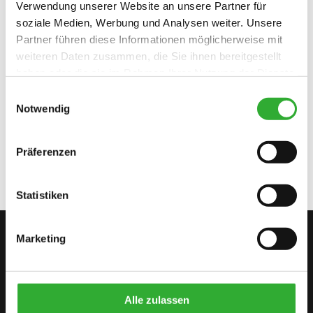
Verwendung unserer Website an unsere Partner für
SCHWINGUNGSDÄMPFER FÜR HUBARM 500, E500 SERIE
soziale Medien, Werbung und Analysen weiter. Unsere
A455808
Partner führen diese Informationen möglicherweise mit
weiteren Daten zusammen, die Sie ihnen bereitgestellt
SCHWINGUNGSDÄMPFER FÜR HUBARM 600-700 SERIE
haben oder die sie im Rahmen Ihrer Nutzung der Dienste
gesammelt haben.
A445633
Einwilligungsauswahl
Notwendig
SCHWINGUNGSDÄMPFER FÜR HUBARM 800 SERIE
A458422
Präferenzen
Statistiken
Marketing
KONTAKTIEREN SIE UNS
BEGINNEN SIE IHR AVANT-
ABENTEUER
Alle zulassen