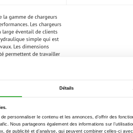
 de la gamme de chargeurs
performances. Les chargeurs
 large éventail de clients
hydraulique simple qui est
avaux. Les dimensions
é permettent de travailler
onnements. La série 500 peut
incroyablement lourdes par
Détails
able pour une utilisation
t, il peut être équipé selon
toutes les options de cabine
ies.
d'accessoires Avant garantit
e personnaliser le contenu et les annonces, d'offrir des fonctio
rafic. Nous partageons également des informations sur l'utilisati
, de publicité et d'analyse, qui peuvent combiner celles-ci avec