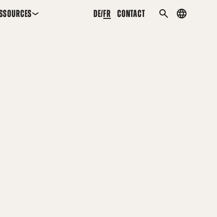
SSOURCES
DE
FR
CONTACT
Country
RECHERCHER
menu