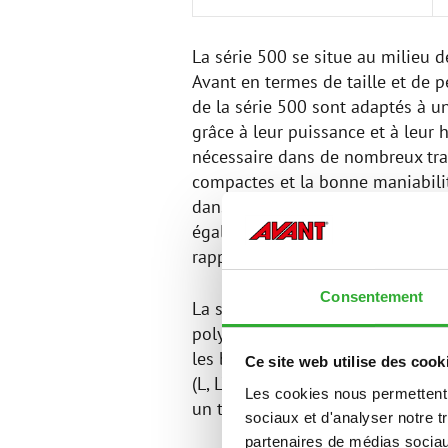
La série 500 se situe au milieu
Avant en termes de taille et de 
de la série 500 sont adaptés à un
grâce à leur puissance et à leur 
nécessaire dans de nombreux tr
compactes et la bonne maniabilit
dans une grande variété d'envir
également soulever des charges 
rapport à la taille de la machine.
Consentement
La série 500 est un partenaire fi
polyvalente. Comme tous les Avan
les besoins du client, y compris 
Ce site web utilise des cook
(L, LX, DLX). La gamme complète 
Les cookies nous permettent d
un travail efficace toute l'année.
sociaux et d'analyser notre t
partenaires de médias sociaux