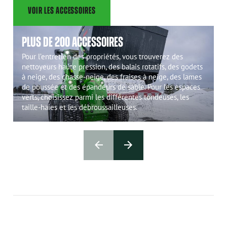
VOIR LES ACCESSOIRES
PLUS DE 200 ACCESSOIRES
Pour l’entretien des propriétés, vous trouverez des
nettoyeurs haute pression, des balais rotatifs, des godets
à neige, des chasse-neige, des fraises à neige, des lames
de poussée et des épandeurs de sable. Pour les espaces
verts, choisissez parmi les différentes tondeuses, les
taille-haies et les débroussailleuses.