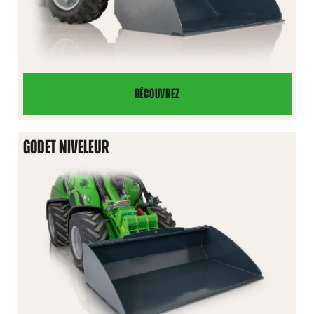
DÉCOUVREZ
GODET
À
MATIÈRES
GODET NIVELEUR
LÉGÈRES