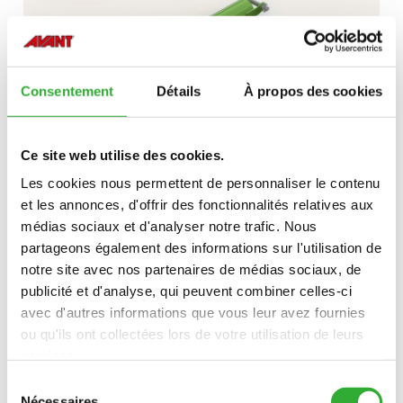
HYDRAULIQUE
Consentement
Détails
À propos des cookies
Ce site web utilise des cookies.
Les cookies nous permettent de personnaliser le contenu
et les annonces, d'offrir des fonctionnalités relatives aux
DÉCOUVREZ
médias sociaux et d'analyser notre trafic. Nous
PINCES
partageons également des informations sur l'utilisation de
POUR
notre site avec nos partenaires de médias sociaux, de
FOURCHES
PINCE À BOIS
publicité et d'analyse, qui peuvent combiner celles-ci
À
avec d'autres informations que vous leur avez fournies
PALETTES
ou qu'ils ont collectées lors de votre utilisation de leurs
services.
Sélection
Nécessaires