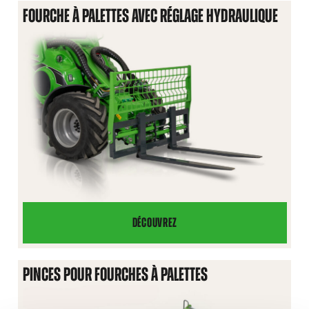
PALETTES
FOURCHE À PALETTES AVEC RÉGLAGE HYDRAULIQUE
DÉCOUVREZ
FOURCHE
À
PALETTES
PINCES POUR FOURCHES À PALETTES
AVEC
RÉGLAGE