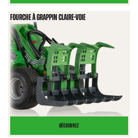
INDUSTRIEL
À
FOURCHE À GRAPPIN CLAIRE-VOIE
GRAPPINS
DÉCOUVREZ
FOURCHE
À