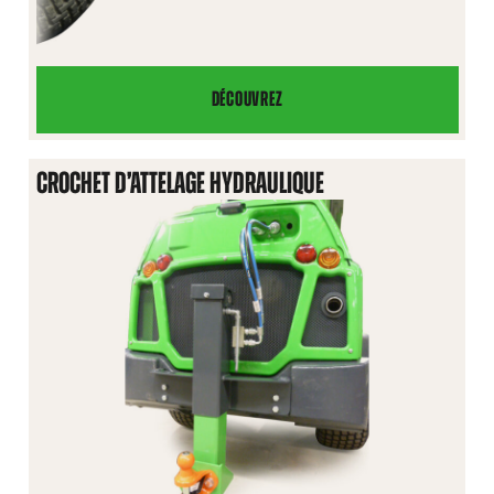
DÉCOUVREZ
CROCHET
D’ATTELAGE
À
CROCHET D’ATTELAGE HYDRAULIQUE
L’AVANT