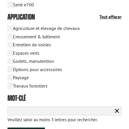
Serié e700
APPLICATION
Tout effacer
Agriculture et élevage de chevaux
Creusement & bâtiment
Entretien de voiries
Espaces verts
Godets, manutention
Options pour accessoires
Paysage
Travaux forestiers
MOT-CLÉ
Efface
la
Veuillez saisir au moins 3 lettres pour rechercher.
reche