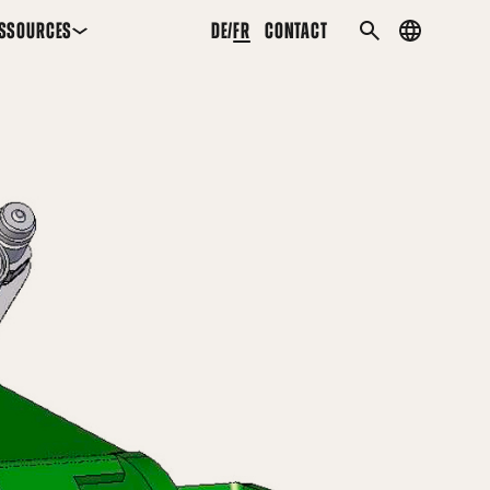
SSOURCES
DE
FR
CONTACT
Country
RECHERCHER
menu