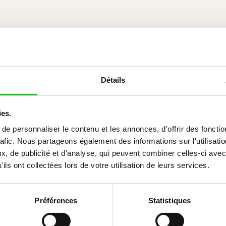
Détails
S
ies.
e personnaliser le contenu et les annonces, d'offrir des fonctio
rafic. Nous partageons également des informations sur l'utilisati
Compatible
Compatible
Compatible
Compatible
Compatible
Compatible
Compatible
Compatible
Compatible
Compatible
Compatible
Compatible
, de publicité et d'analyse, qui peuvent combiner celles-ci avec
ils ont collectées lors de votre utilisation de leurs services.
5
735i
745
750
755i
760i
845
850
855i
860i
e513
e527
e727
Préférences
Statistiques