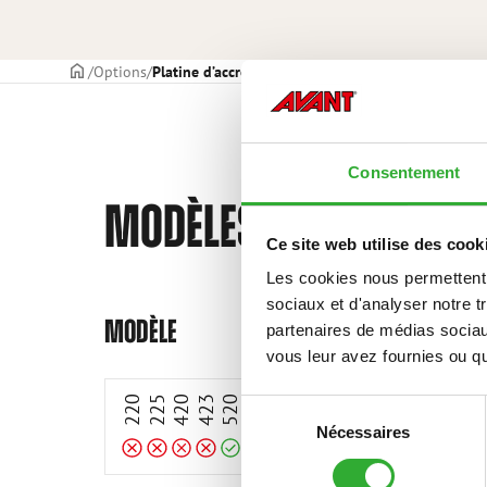
PAGE DE COUVERTURE
Options
Platine d’accrochage hydraulique
Consentement
MODÈLES COMPATIBLE
Ce site web utilise des cook
Les cookies nous permettent d
Incompatible
Incompatible
Incompatible
Incompatible
sociaux et d'analyser notre t
Compatible
Compatible
Compatible
Compatible
Compatible
Compatible
Compatible
Compatible
Compatible
Compatible
Compatible
MODÈLE
partenaires de médias sociaux
vous leur avez fournies ou qu'
220
225
420
423
520
523
528
530
635
635i
640
640i
645i
650i
73
Sélection
Nécessaires
du
consentement