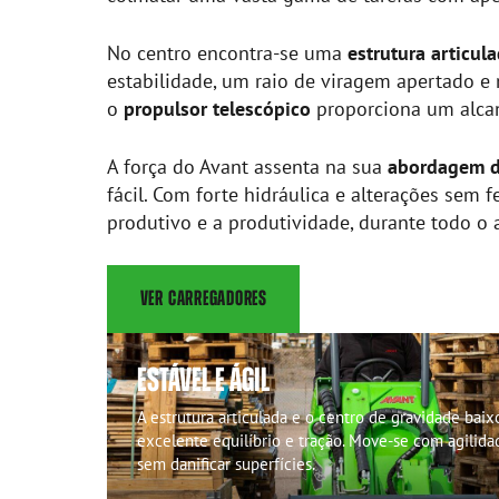
No centro encontra-se uma
estrutura articul
estabilidade, um raio de viragem apertado e
o
propulsor telescópico
proporciona um alcan
A força do Avant assenta na sua
abordagem d
fácil. Com forte hidráulica e alterações se
produtivo e a produtividade, durante todo o 
VER CARREGADORES
ESTÁVEL E ÁGIL
A estrutura articulada e o centro de gravidade bai
excelente equilíbrio e tração. Move-se com agilid
sem danificar superfícies.