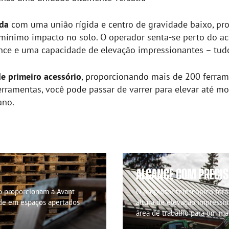
ada
com uma união rígida e centro de gravidade baixo, p
 mínimo impacto no solo. O operador senta-se perto do ac
ce e uma capacidade de elevação impressionantes – tudo
e primeiro acessório
, proporcionando mais de 200 ferram
m ferramentas, você pode passar de varrer para elevar at
ano.
ALCANCE COM PRECI
xo proporcionam à Avant
O propulsor telescópico for
ade em espaços apertados
altura de elevação impressio
área de trabalho para um m