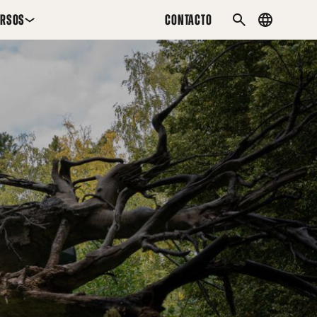
URSOS
CONTACTO
Country
PESQUISAR
menu