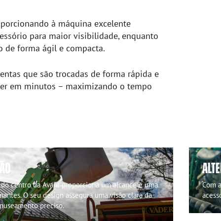
roporcionando à máquina excelente
essório para maior visibilidade, enquanto
 de forma ágil e compacta.
entas que são trocadas de forma rápida e
é moer em minutos – maximizando o tempo
SÃO
ALTE
a do centro da Avant proporciona um alcance e uma
Com a
nantes. O seu design assegura uma visão clara da
acessó
anuseamento preciso.