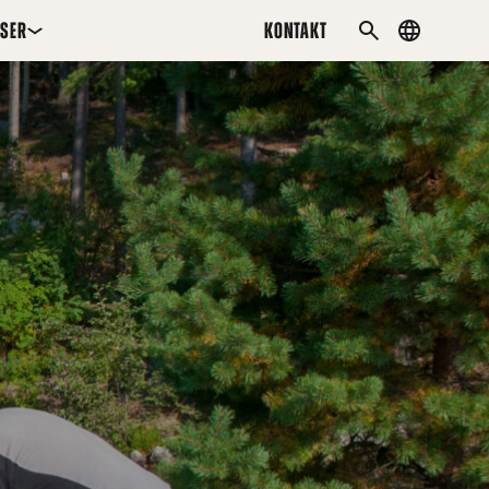
SER
KONTAKT
Country
SØK
menu