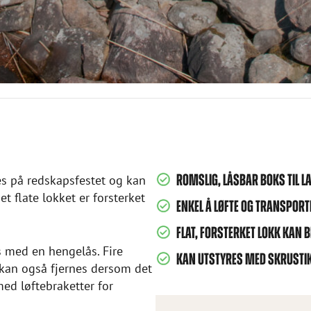
ROMSLIG, LÅSBAR BOKS TIL L
es på redskapsfestet og kan
t flate lokket er forsterket
ENKEL Å LØFTE OG TRANSPOR
FLAT, FORSTERKET LOKK KAN
s med en hengelås. Fire
KAN UTSTYRES MED SKRUSTI
 kan også fjernes dersom det
ed løftebraketter for