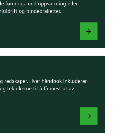
ede førerhus med oppvarming eller
hjuldrift og bindebraketter.
KOMPAKTLASTERALTERNATI
 og redskaper. Hver håndbok inkluderer
og teknikerne til å få mest ut av
AVANTS
HÅNDBØKER