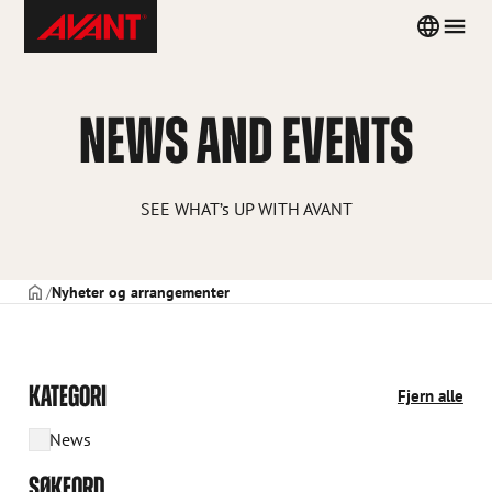
Skip
Avant
Country
Men
to
Tecno
menu
content
Norway
NEWS AND EVENTS
SEE WHAT’s UP WITH AVANT
FORSIDE
Nyheter og arrangementer
KATEGORI
Fjern alle
News
SØKEORD