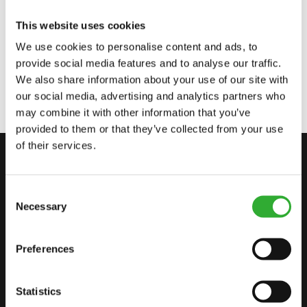
OPPLEV NESTE GENERASJON AV ELEKTRISK
This website uses cookies
TUNGT ARBEID
We use cookies to personalise content and ads, to
provide social media features and to analyse our traffic.
We also share information about your use of our site with
our social media, advertising and analytics partners who
may combine it with other information that you’ve
provided to them or that they’ve collected from your use
of their services.
CONTAKT OSS
START REISEN DIN MED AVANT
Consent
Necessary
Selection
Preferences
FINN DIN FORHANDLER
CONTAKT OSS
Statistics