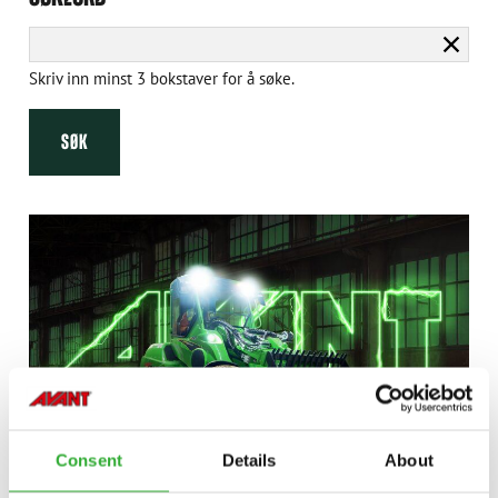
Fjern
søk
Skriv inn minst 3 bokstaver for å søke.
SØK
Consent
Details
About
NEWS