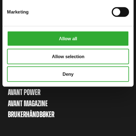
SNETTSTEDSKART
Marketing
LASTERE
REDSKAPER
Allow all
ATTACHMENTS FOR LOADERS
APPLIKASJONER
Allow selection
LENKER
Deny
AVANT TECNO OY
AVANT POWER
AVANT MAGAZINE
BRUKERHÅNDBØKER