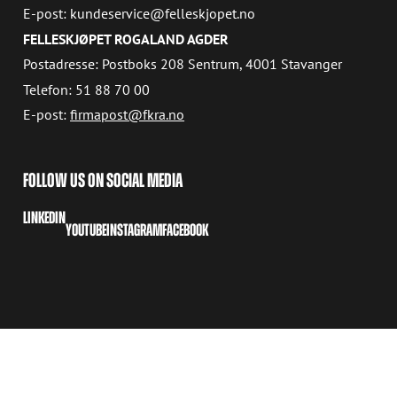
E-post: kundeservice@felleskjopet.no
FELLESKJØPET ROGALAND AGDER
Postadresse: Postboks 208 Sentrum, 4001 Stavanger
Telefon: 51 88 70 00
E-post:
firmapost@fkra.no
FOLLOW US ON SOCIAL MEDIA
LINKEDIN
YOUTUBE
INSTAGRAM
FACEBOOK
COPYRIGHT © 2026 AVANT TECNO OY
COOKIES
PRIVACY POLICY