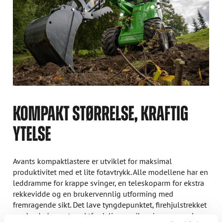
KOMPAKT STØRRELSE, KRAFTIG
YTELSE
Avants kompaktlastere er utviklet for maksimal
produktivitet med et lite fotavtrykk. Alle modellene har en
leddramme for krappe svinger, en teleskoparm for ekstra
rekkevidde og en brukervennlig utforming med
fremragende sikt. Det lave tyngdepunktet, firehjulstrekket
og den balanserte vektfordelingen sikrer imponerende