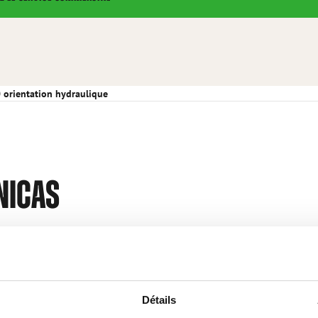
 orientation hydraulique
NICAS
Le kit interrupteurs Opticontrol® (en option) est
nécessaire sur le chargeur si le niveleur est équipé
Détails
d’orientation hydraulique.