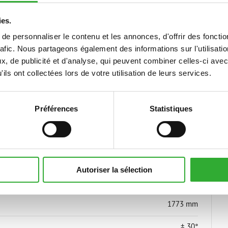
1773 mm
ies.
e personnaliser le contenu et les annonces, d'offrir des fonctio
1210 mm
rafic. Nous partageons également des informations sur l'utilisati
, de publicité et d'analyse, qui peuvent combiner celles-ci avec
315 kg
ils ont collectées lors de votre utilisation de leurs services.
670 mm
Préférences
Statistiques
40-60 l/min
1480 mm
65 mm
Autoriser la sélection
1480 mm
1773 mm
± 30°