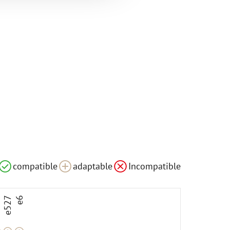
le
adaptable
adaptable
compatible
adaptable
Incompatible
3
e527
e6