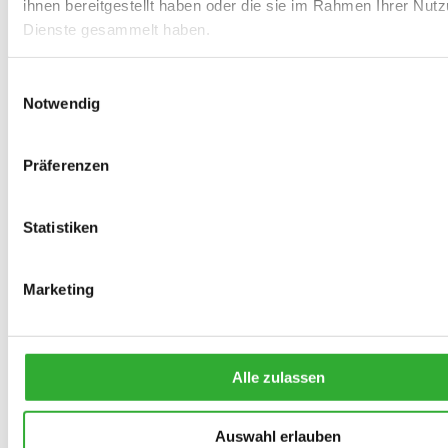
ihnen bereitgestellt haben oder die sie im Rahmen Ihrer Nut
ENTDECKEN SIE ANBAUGERÄTE
Dienste gesammelt haben.
Einwilligungsauswahl
Notwendig
Präferenzen
ZAHLREICHE OPTIONEN
Statistiken
Steigern Sie die Effizienz und den
Komfort Ihrer Arbeit mit Optionen
Marketing
ENTDECKEN SIE OPTIONEN
Alle zulassen
Auswahl erlauben