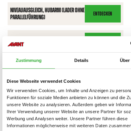
NIVEAUAUSGLEICH, HUBARM (LADER OHNE
ENTDECKEN
PARALLELFÜHRUNG)
NIVEAUAUSGLEICH,
HUBARM
(LADER
OHNE
TELESKOPHUBARM
ENTDECKEN
TELESKOPHUBARM
PARALLELFÜHRUNG)
Zustimmung
Details
Über
Diese Webseite verwendet Cookies
Wir verwenden Cookies, um Inhalte und Anzeigen zu persona
ÜBER 200 ANBAUGERÄTE
Funktionen für soziale Medien anbieten zu können und die Zug
unsere Website zu analysieren. Außerdem geben wir Informa
Wählen Sie die richtigen Werkzeuge aus
Ihrer Verwendung unserer Website an unsere Partner für soz
unserem vielseitigen Angebot an
Werbung und Analysen weiter. Unsere Partner führen diese
Anbaugeräten
Informationen möglicherweise mit weiteren Daten zusammen,