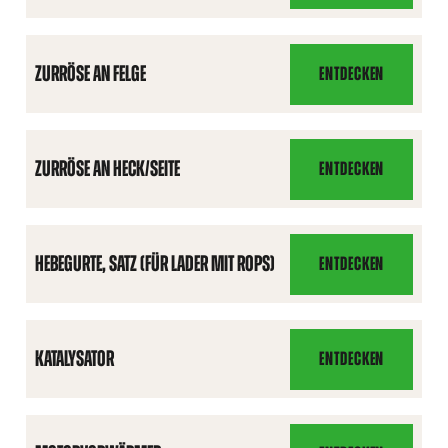
ZURRÖSE AN FELGE
ENTDECKEN
ZURRÖSE
AN
FELGE
ZURRÖSE AN HECK/SEITE
ENTDECKEN
ZURRÖSE
AN
HECK/SEITE
HEBEGURTE, SATZ (FÜR LADER MIT ROPS)
ENTDECKEN
HEBEGURTE,
SATZ
(FÜR
LADER
KATALYSATOR
ENTDECKEN
KATALYSATOR
MIT
ROPS)