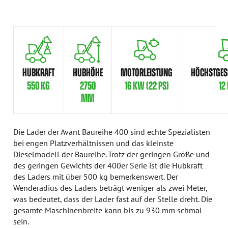
HUBKRAFT
HUBHÖHE
MOTORLEISTUNG
HÖCHSTGES
550 KG
2750
16 KW (22 PS)
12
MM
Die Lader der Avant Baureihe 400 sind echte Spezialisten
bei engen Platzverhältnissen und das kleinste
Dieselmodell der Baureihe. Trotz der geringen Größe und
des geringen Gewichts der 400er Serie ist die Hubkraft
des Laders mit über 500 kg bemerkenswert. Der
Wenderadius des Laders beträgt weniger als zwei Meter,
was bedeutet, dass der Lader fast auf der Stelle dreht. Die
gesamte Maschinenbreite kann bis zu 930 mm schmal
sein.