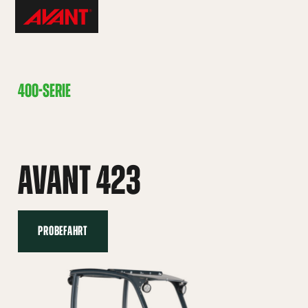
Skip
Avant
to
Tecno
content
Switzerland
400-SERIE
AVANT 423
PROBEFAHRT