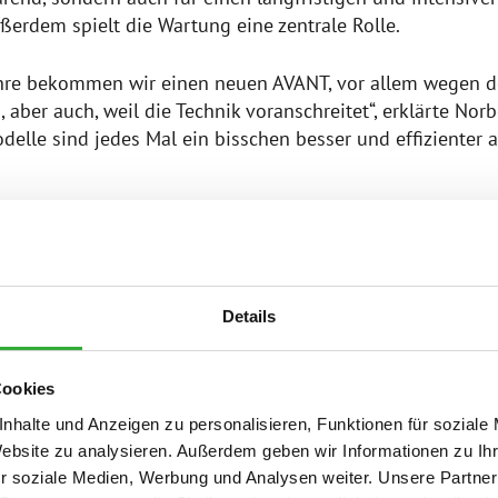
ßerdem spielt die Wartung eine zentrale Rolle.
Jahre bekommen wir einen neuen AVANT, vor allem wegen d
, aber auch, weil die Technik voranschreitet“, erklärte Norb
elle sind jedes Mal ein bisschen besser und effizienter a
MIT EINER MISSION
chaetzen van Brienen ist ein Visionär. Abgesehen von der
Details
ung des Gutes macht er sich auch Gedanken über die Zuku
chaftung und der Mechanisierung. In der Vergangenheit ha
Cookies
hinen entwickelt und arbeitet noch immer an neuen Ideen
nhalte und Anzeigen zu personalisieren, Funktionen für soziale
ent für AVANT ist kein Zufall: Er hat sich bewusst für e
Website zu analysieren. Außerdem geben wir Informationen zu I
 die Innovation und Zuverlässigkeit vereint. Seine Erfah
r soziale Medien, Werbung und Analysen weiter. Unsere Partner