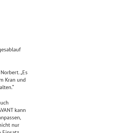
gesablauf
Norbert. „Es
em Kran und
lten.“
auch
 AVANT kann
anpassen,
nicht nur
n Einsatz