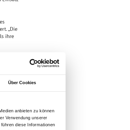
es
ert. „Die
ls ihre
Über Cookies
nft der
t er sogar
.
 Medien anbieten zu können
ine Maschine
hrer Verwendung unserer
rungen im
 führen diese Informationen