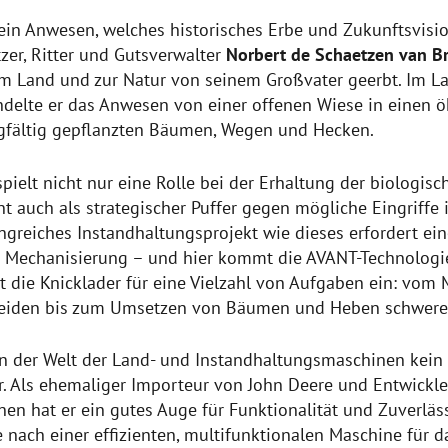
ein Anwesen, welches historisches Erbe und Zukunftsvisio
zer, Ritter und Gutsverwalter
Norbert de Schaetzen van B
um Land und zur Natur von seinem Großvater geerbt. Im La
ndelte er das Anwesen von einer offenen Wiese in einen 
rgfältig gepflanzten Bäumen, Wegen und Hecken.
spielt nicht nur eine Rolle bei der Erhaltung der biologisch
t auch als strategischer Puffer gegen mögliche Eingriffe i
greiches Instandhaltungsprojekt wie dieses erfordert ein
 Mechanisierung – und hier kommt die AVANT-Technologie 
t die Knicklader für eine Vielzahl von Aufgaben ein: vom
iden bis zum Umsetzen von Bäumen und Heben schwerer
 in der Welt der Land- und Instandhaltungsmaschinen kein
. Als ehemaliger Importeur von John Deere und Entwickle
n hat er ein gutes Auge für Funktionalität und Zuverläss
 nach einer effizienten, multifunktionalen Maschine für 