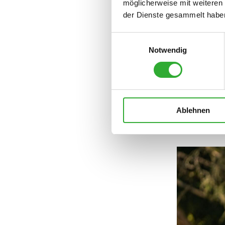
möglicherweise mit weiteren
Bereich der
der Dienste gesammelt habe
bestätigt un
sein Gut ist.
Einwilligungsauswahl
Notwendig
„MEIN KÖR
VERRICHTE
KANN ICH 
Ablehnen
DAS HÄLT M