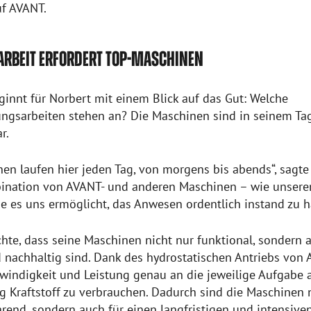
uf AVANT.
 ARBEIT ERFORDERT TOP-MASCHINEN
ginnt für Norbert mit einem Blick auf das Gut: Welche
ungsarbeiten stehen an? Die Maschinen sind in seinem Ta
r.
en laufen hier jeden Tag, von morgens bis abends“, sagte 
bination von AVANT- und anderen Maschinen – wie unser
 es uns ermöglicht, das Anwesen ordentlich instand zu ha
hte, dass seine Maschinen nicht nur funktional, sondern 
d nachhaltig sind. Dank des hydrostatischen Antriebs von
hwindigkeit und Leistung genau an die jeweilige Aufgabe 
g Kraftstoff zu verbrauchen. Dadurch sind die Maschinen 
arend, sondern auch für einen langfristigen und intensive