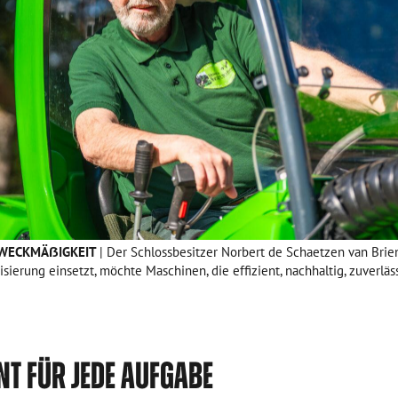
ZWECKMÄẞIGKEIT
| Der Schlossbesitzer Norbert de Schaetzen van Brien
sierung einsetzt, möchte Maschinen, die effizient, nachhaltig, zuverläs
NT FÜR JEDE AUFGABE