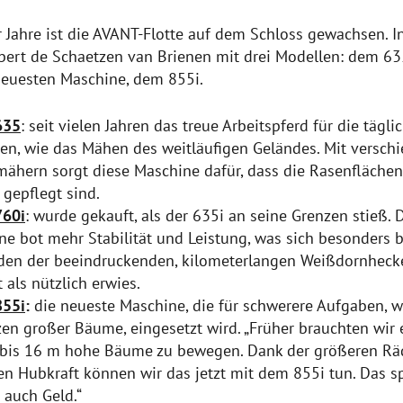
r Jahre ist die AVANT-Flotte auf dem Schloss gewachsen. 
rbert de Schaetzen van Brienen mit drei Modellen: dem 6
neuesten Maschine, dem 855i.
635
: seit vielen Jahren das treue Arbeitspferd für die tägli
en, wie das Mähen des weitläufigen Geländes. Mit versch
ähern sorgt diese Maschine dafür, dass die Rasenfläche
 gepflegt sind.
760i
: wurde gekauft, als der 635i an seine Grenzen stieß. 
ne bot mehr Stabilität und Leistung, was sich besonders 
den der beeindruckenden, kilometerlangen Weißdornhec
 als nützlich erwies.
855i
:
die neueste Maschine, die für schwerere Aufgaben, w
en großer Bäume, eingesetzt wird. „Früher brauchten wir 
bis 16 m hohe Bäume zu bewegen. Dank der größeren Rä
en Hubkraft können wir das jetzt mit dem 855i tun. Das s
s auch Geld.“