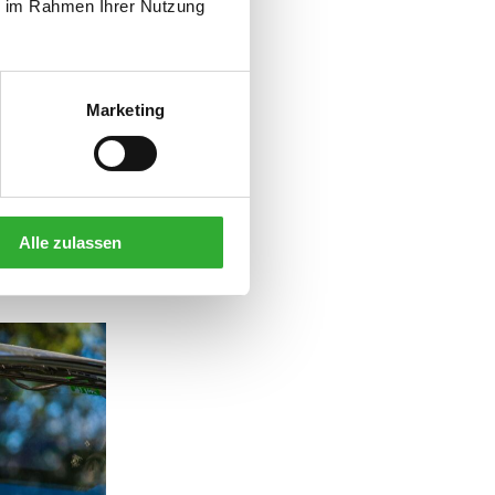
ie im Rahmen Ihrer Nutzung
 Wahl
 Lösung für
Marketing
 ZU
ASCHINEN
ES MÖCHTE.
Alle zulassen