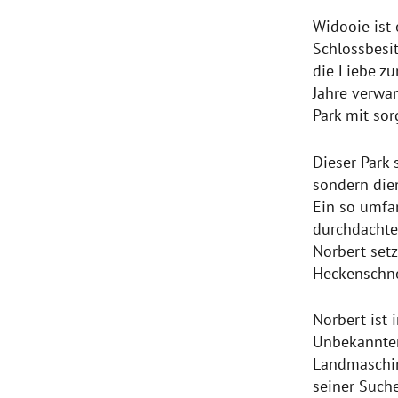
Widooie ist 
Schlossbesit
die Liebe z
Jahre verwa
Park mit so
Dieser Park 
sondern dien
Ein so umfan
durchdachte
Norbert setz
Heckenschne
Norbert ist
Unbekannter
Landmaschine
seiner Suche