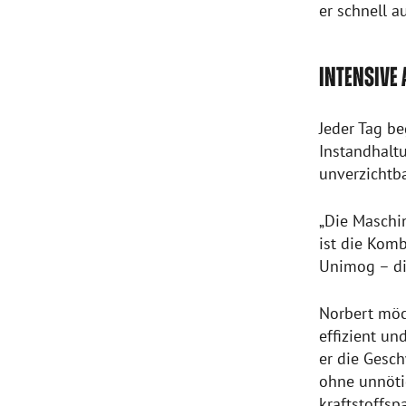
er schnell a
INTENSIVE
Jeder Tag be
Instandhalt
unverzichtba
„Die Maschin
ist die Kom
Unimog – die
Norbert möc
effizient un
er die Gesc
ohne unnöti
kraftstoffsp