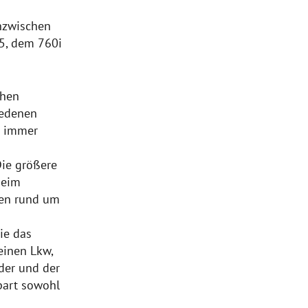
Inzwischen
35, dem 760i
chen
iedenen
n immer
Die größere
beim
ken rund um
ie das
einen Lkw,
der und der
part sowohl