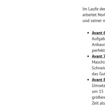
Im Laufe de
arbeitet No
und seiner 
Avant 
Aufgab
Anbaum
perfekt
Avant 
Maschi
Schnei
das Gut
Avant 
Umsetz
um 15 
größer
Zeit al