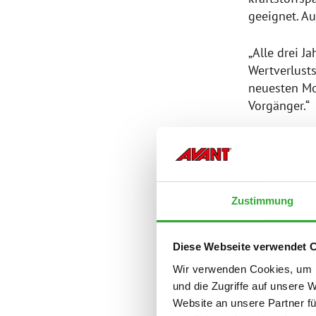
geeignet. Au
„Alle drei 
Wertverlusts
neuesten Mod
Vorgänger.“
EIN MANN 
Norbert de S
Zustimmung
Instandhalt
Landbewirts
Diese Webseite verwendet 
selbst Masc
Wir verwenden Cookies, um I
Sein Engagem
und die Zugriffe auf unsere 
entschieden,
Website an unsere Partner fü