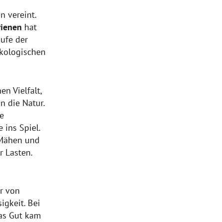
n vereint.
rienen
hat
ufe der
ökologischen
en Vielfalt,
n die Natur.
e
ins Spiel.
 Mähen und
 Lasten.
r von
igkeit. Bei
das Gut kam