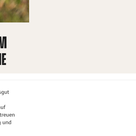
EM
IE
sgut
auf
 treuen
g und