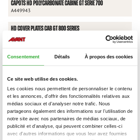
CAPOTS HD POLYCARBONATE CABINE GT SÉRIE 700
A449943
HD COVER PLATES CAB GT 800 SERIES
A438665
HD COVER PLATES CAB GT E527
Consentement
Détails
À propos des cookies
A475428
CAPOTS HD POLYCARBONATE CABINE GT E727
Ce site web utilise des cookies.
A482489
Les cookies nous permettent de personnaliser le contenu
et les annonces, d'offrir des fonctionnalités relatives aux
WORK LIGHT KIT ON CAB, LED 2810 LUMEN
médias sociaux et d'analyser notre trafic. Nous
A438528
partageons également des informations sur l'utilisation de
notre site avec nos partenaires de médias sociaux, de
publicité et d'analyse, qui peuvent combiner celles-ci
WORK LIGHT KIT ON CAB, LED 2500 LUMEN
avec d'autres informations que vous leur avez fournies
A438539