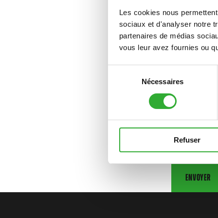
Les cookies nous permettent d
sociaux et d'analyser notre t
Information
partenaires de médias sociaux
vous leur avez fournies ou qu'
Sélection
Nécessaires
du
consentement
Refuser