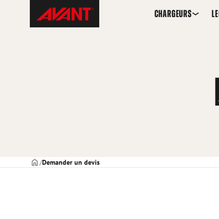
Skip
Avant
CHARGEURS
L
to
Tecno
content
Switzerland
PAGE DE COUVERTURE
Demander un devis