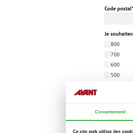
Code postal
Je souhaiter
800
700
600
500
400
200
e500
Consentement
e700
Domaine d’ac
Ce site web utilise des cook