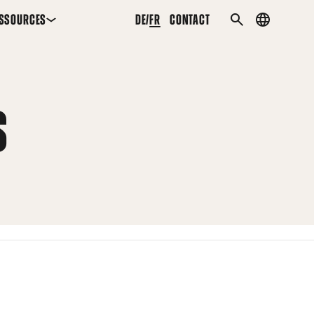
SSOURCES
DE
FR
CONTACT
Country
RECHERCHER
menu
S