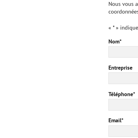
Nous vous ai
coordonnées
« * » indiqu
Nom
*
Entreprise
Téléphone
*
Email
*