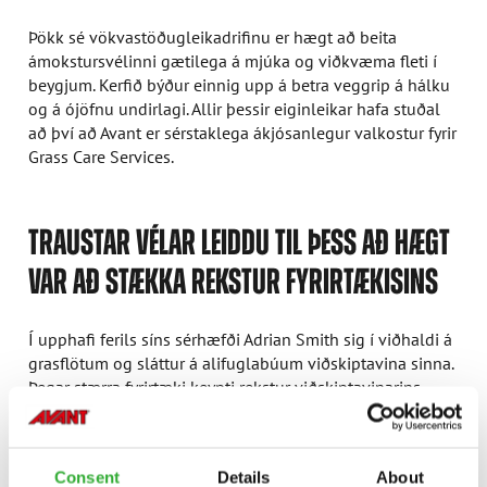
Þökk sé vökvastöðugleikadrifinu er hægt að beita
ámokstursvélinni gætilega á mjúka og viðkvæma fleti í
beygjum. Kerfið býður einnig upp á betra veggrip á hálku
og á ójöfnu undirlagi. Allir þessir eiginleikar hafa stuðal
að því að Avant er sérstaklega ákjósanlegur valkostur fyrir
Grass Care Services.
TRAUSTAR VÉLAR LEIDDU TIL ÞESS AÐ HÆGT
VAR AÐ STÆKKA REKSTUR FYRIRTÆKISINS
Í upphafi ferils síns sérhæfði Adrian Smith sig í viðhaldi á
grasflötum og sláttur á alifuglabúum viðskiptavina sinna.
Þegar stærra fyrirtæki keypti rekstur viðskiptavinarins
jókst fjöldi verkefna hjá Adrian til muna. Þegar hann
fjarlægði allan búnaðinn úr alifuglabúunum með því að
nota litla dráttarvél með brettatindum að aftan, komst
Consent
Details
About
hann að því að þetta var ekki rétta vélin í verkið.