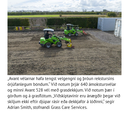
„Avant vélarnar hafa tengst velgengni og þróun rekstursins
órjúfanlegum böndum.“ Við notum þrjár 640 ámokstursvélar
og minni Avant 528 vél með grasdekkjum. Við notum þær í
görðum og á grasflötum. „Viðskiptavinir eru ánægðir þegar við
skiljum ekki eftir djúpar rásir eða dekkjaför á lóðinni,“ segir
Adrian Smith, stofnandi Grass Care Services.