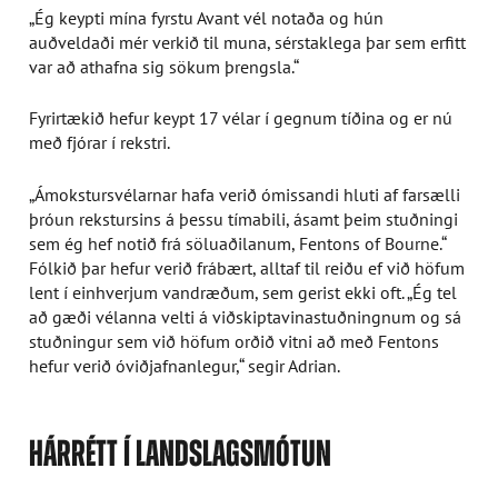
„Ég keypti mína fyrstu Avant vél notaða og hún
auðveldaði mér verkið til muna, sérstaklega þar sem erfitt
var að athafna sig sökum þrengsla.“
Fyrirtækið hefur keypt 17 vélar í gegnum tíðina og er nú
með fjórar í rekstri.
„Ámokstursvélarnar hafa verið ómissandi hluti af farsælli
þróun rekstursins á þessu tímabili, ásamt þeim stuðningi
sem ég hef notið frá söluaðilanum, Fentons of Bourne.“
Fólkið þar hefur verið frábært, alltaf til reiðu ef við höfum
lent í einhverjum vandræðum, sem gerist ekki oft. „Ég tel
að gæði vélanna velti á viðskiptavinastuðningnum og sá
stuðningur sem við höfum orðið vitni að með Fentons
hefur verið óviðjafnanlegur,“ segir Adrian.
HÁRRÉTT Í LANDSLAGSMÓTUN