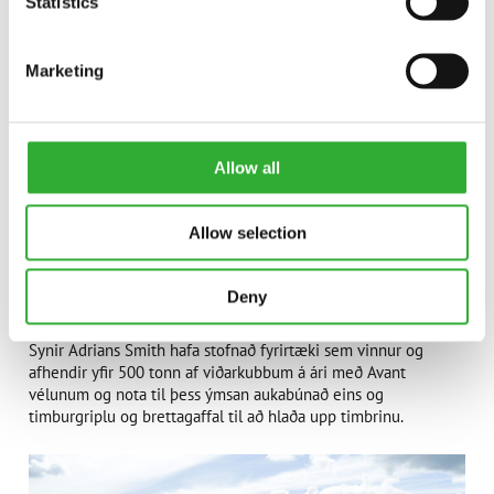
Statistics
Marketing
Allow all
Allow selection
Deny
Synir Adrians Smith hafa stofnað fyrirtæki sem vinnur og
afhendir yfir 500 tonn af viðarkubbum á ári með Avant
vélunum og nota til þess ýmsan aukabúnað eins og
timburgriplu og brettagaffal til að hlaða upp timbrinu.