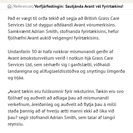
Frontpage
References
Vorfjárfestingin: Sautjánda Avant vél fyrirtækins!
Það er vægt til orða tekið að segja að British Grass Care
Services Ltd sé dyggur aðdáandi Avant vörumerkisins.
Samkvæmt Adrian Smith, stofnanda fyrirtækisins, hefur
fjölhæfni Avant aukið velgengni fyrirtækisins.
Undanfarin 30 ár hafa nokkrar mismunandi gerðir af
Avant ámokstursvélum verið í notkun hjá Grass Care
Services Ltd, sem sérhæfir sig í garðslætti, viðhaldi
landareigna og alifuglaeldisstöðva og snyrtingu limgerða
og trjáa.
„Avant tækin eru fullkomnir fyrir reksturinn. Tækin eru svo
fjölhæf og auðvelt að aðlaga þau að mismunandi
verkefnum, áreiðanleg og auðvelt að flytja þau á milli
staða þannig að af hverju ætti manni ekki að líka við
þau? segir stofnandi Adrian Smith, sem talar af langri
reynslu.