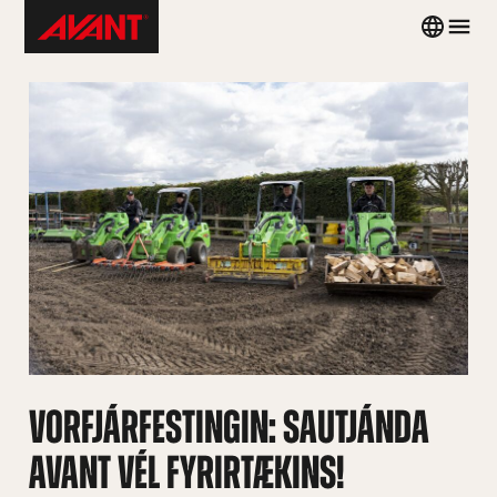
Skip
Avant
Country
Men
to
Tecno
menu
content
Iceland
VORFJÁRFESTINGIN: SAUTJÁNDA
AVANT VÉL FYRIRTÆKINS!