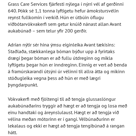
Grass Care Services fjárfesti nýlega í nýrri vél af gerðinni
640. Þökk sé 1,1 tonna lyftigetu hefur ámokstursvélin
reynst fullkomin í verkið. Hún er útbúin öflugu
viðbótarvökvakerfi sem getur knúið nánast allan Avant
aukabúnað – sem telur yfir 200 gerðir.
Adrian nýtir sér hina ýmsu eiginleika Avant tækisins:
Staðlaða, stækkanlega bóman býður upp á fyrirtaks
drægi þegar bóman er að fullu útdreginn og mikla
lyftigetu þegar hún er inndreginn. Einnig er vert að benda
á framúrskarandi útsýni úr vélinni til allra átta og mikinn
stöðugleika vegna þess að hún er með lægri
þyngdarpunkt.
Vökvakerfi með fjöltengi til að tengja glussaslöngur
aukabúnaðarins tryggir að hægt er að tengja og losa með
einu handtaki og áreynslulaust. Hægt er að tengja við
vélina meðan mótorinn er í gangi. Vélbúnaðurinn er
lekalaus og ekki er hægt að tengja tengibúnað á rangan
hátt.