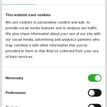
„Eftir að hafa séð Avant á vettvangi hugsaði ég að þetta
This website uses cookies
gæti mögulega verið vélin fyrir mig.“ Það myndi auðvelda
verkið til muna og gæti reynst frábært verkfæri til að
We use cookies to personalise content and ads, to
athafna sig í þröngum rýmum innan í alífuglabúunum.
provide social media features and to analyse our traffic.
We also share information about your use of our site with
Eftir að Adrian festi kaup á Avant vélum notaði hann þær
our social media, advertising and analytics partners who
sífellt meira, ekki aðeins í alifuglabúum heldur einnig í
may combine it with other information that you’ve
jarðvinnuverkefnum og við að klippa tré og limgerði.
provided to them or that they’ve collected from your use
Avant vélarnar hafa sannað sig sem fjölhæft verkfæri
of their services.
þökk sé fjölbreyttu úrvali af aukabúnaði eins og
rótargripi, borholubúnaði, brettagafli, sláttuvélum,
kústum og skóflum.
Consent
Necessary
Selection
„Auk nýju Avant 640 vélarinnar erum við einnig með tvær
aðrar 640 vélar og minni 528 vél á torfdekkjum sem við
notum í görðum og á grasflötum til að við skiljum ekki
Preferences
eftir okkur hjólför eða grófir – og það hefur mælst vel
fyrir hjá viðskiptavinunum.“