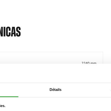
NICAS
2240 mm
500 kg
1350 mm
Détails
1800 kg
ies.
320/60-12 HD