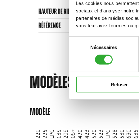
Les cookies nous permettent d
HAUTEUR DE RIDELLES MIN.
sociaux et d'analyser notre t
partenaires de médias sociaux
RÉFÉRENCE
vous leur avez fournies ou qu'
Sélection
Nécessaires
du
consentement
MODÈLES COMPATIBLE
Refuser
Incompatible
Incompatible
Incompatible
Incompatible
Incompatible
Incompatible
compatible
compatible
adaptable
adaptable
adaptable
adaptable
adaptable
adaptable
adaptable
MODÈLE
220
225
225LPG
313S
320S
320S+
420
423
520
523
525LPG
528
530
630
63