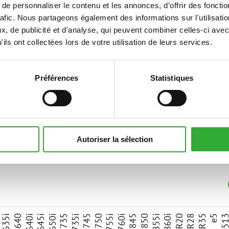
e personnaliser le contenu et les annonces, d'offrir des fonctio
560 mm
rafic. Nous partageons également des informations sur l'utilisati
, de publicité et d'analyse, qui peuvent combiner celles-ci avec
A450459
ils ont collectées lors de votre utilisation de leurs services.
Préférences
Statistiques
S
Autoriser la sélection
compatible
compatible
compatible
compatible
compatible
compatible
compatible
compatible
compatible
compatible
compatible
compatible
compatible
compatible
compatible
compatible
adaptable
adaptable
adaptable
adaptab
5
635i
640
640i
645i
650i
735
735i
745
750
755i
760i
845
850
855i
860i
R20
R28
R35
e5
e51