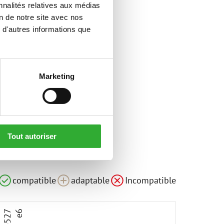
nnalités relatives aux médias
on de notre site avec nos
 d'autres informations que
Marketing
Tout autoriser
le
adaptable
adaptable
compatible
adaptable
Incompatible
3
e527
e6