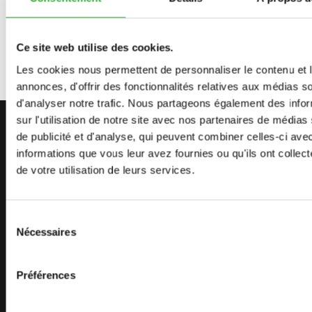
PLAQUES LATÉRALES POUR GODET MULTIFONCTION XL
A439112
Ce site web utilise des cookies.
Les cookies nous permettent de personnaliser le contenu et 
annonces, d'offrir des fonctionnalités relatives aux médias s
d'analyser notre trafic. Nous partageons également des info
sur l'utilisation de notre site avec nos partenaires de médias
CONTACTEZ-NOUS
de publicité et d'analyse, qui peuvent combiner celles-ci ave
COMMENCEZ VOTRE AVENTURE
informations que vous leur avez fournies ou qu'ils ont collect
de votre utilisation de leurs services.
AVEC AVANT
Sélection
Nécessaires
du
TROUVEZ VOTRE REVENDEUR
CONTACTEZ-NOUS
consentement
Préférences