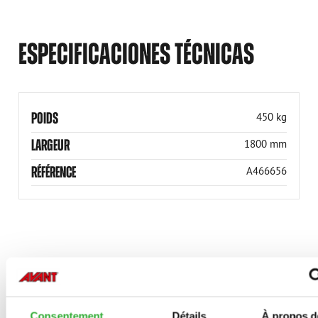
ESPECIFICACIONES TÉCNICAS
POIDS
450 kg
LARGEUR
1800 mm
RÉFÉRENCE
A466656
OPTIONS DISPONIBLES
Consentement
Détails
À propos d