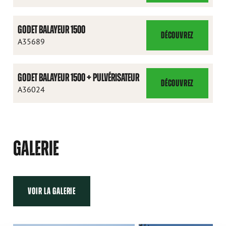
BALAYEUR
1100
GODET BALAYEUR 1500
+
DÉCOUVREZ
GODET
A35689
PULVÉRISATEUR
BALAYEUR
1500
GODET BALAYEUR 1500 + PULVÉRISATEUR
DÉCOUVREZ
GODET
A36024
BALAYEUR
1500
+
PULVÉRISATEUR
GALERIE
VOIR LA GALERIE