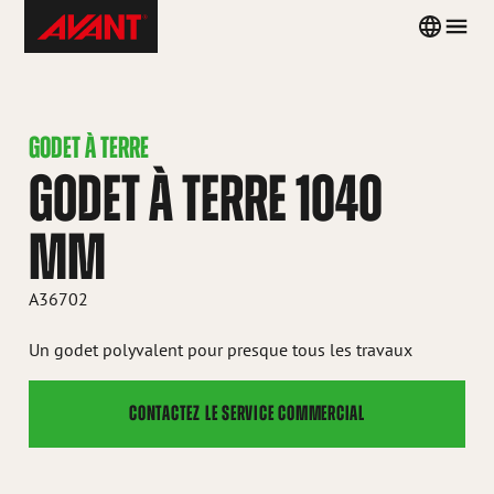
Skip
Avant
Country
Men
to
Tecno
menu
content
France
GODET À TERRE
GODET À TERRE 1040
MM
A36702
Un godet polyvalent pour presque tous les travaux
CONTACTEZ LE SERVICE COMMERCIAL