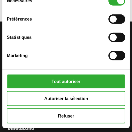
Nécessaires
du
consentement
Préférences
CONTACTEZ-NOUS
Statistiques
COMMENCEZ VOTRE AVENTURE
AVEC AVANT
Marketing
Tout autoriser
TROUVEZ VOTRE REVENDEUR
CONTACTEZ-NOUS
Autoriser la sélection
Refuser
PLAN DU SITE
CHARGEURS