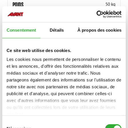
POIDS
50 kg
LARGEUR
1040 mm
RÉFÉRENCE
A36702
Consentement
Détails
À propos des cookies
Ce site web utilise des cookies.
Les cookies nous permettent de personnaliser le contenu
et les annonces, d'offrir des fonctionnalités relatives aux
MODÈLES COMPATIBLES
médias sociaux et d'analyser notre trafic. Nous
partageons également des informations sur l'utilisation de
compatible
compatible
compatible
notre site avec nos partenaires de médias sociaux, de
MODÈLE
compatible
adaptable
Incompatible
publicité et d'analyse, qui peuvent combiner celles-ci
avec d'autres informations que vous leur avez fournies
ou qu'ils ont collectées lors de votre utilisation de leurs
220
225
225LPG
services.
Sélection