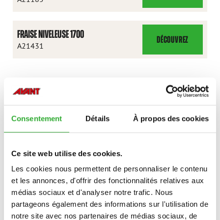
NIVELEUSE
1500
FRAISE NIVELEUSE 1700
DÉCOUVREZ
FRAISE
A21431
NIVELEUSE
1700
CONTACTEZ-NOUS
Consentement
Détails
À propos des cookies
INTÉRÊT POUR LES accessoires?
Ce site web utilise des cookies.
CONTACTEZ-NOUS
Les cookies nous permettent de personnaliser le contenu
et les annonces, d'offrir des fonctionnalités relatives aux
médias sociaux et d'analyser notre trafic. Nous
partageons également des informations sur l'utilisation de
notre site avec nos partenaires de médias sociaux, de