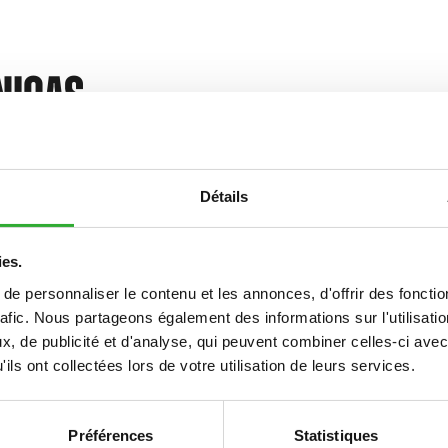
NICAS
Détails
Le système Opticontrol® (en option) est
recommandé sur le chargeur. Si la fraise à neige est
ies.
équipée de réglage électrique de la hauteur de
décharge, l’Opticontrol® doit être monté.
e personnaliser le contenu et les annonces, d'offrir des fonctio
rafic. Nous partageons également des informations sur l'utilisati
680 mm
, de publicité et d'analyse, qui peuvent combiner celles-ci avec
ils ont collectées lors de votre utilisation de leurs services.
296 kg
60 l/min
Préférences
Statistiques