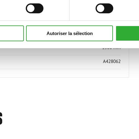
460 mm
260 °
1500 mm
Autoriser la sélection
1580 mm
A428062
S