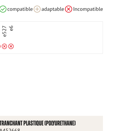
le
Incompatible
Incompatible
compatible
adaptable
Incompatible
3
e527
e6
TRANCHANT PLASTIQUE (POLYURETHANE)
A452668