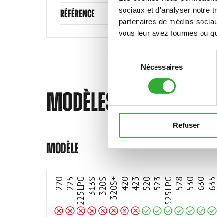
sociaux et d'analyser notre t
RÉFÉRENCE
partenaires de médias sociaux
vous leur avez fournies ou qu'
Sélection
Nécessaires
du
consentement
MODÈLES COMPATIBLE
Refuser
Incompatible
Incompatible
Incompatible
Incompatible
Incompatible
Incompatible
Incompatible
Incompatible
compatible
compatible
compatible
compatible
compatible
compatible
compatible
MODÈLE
220
225
225LPG
313S
320S
320S+
420
423
520
523
525LPG
528
530
630
63