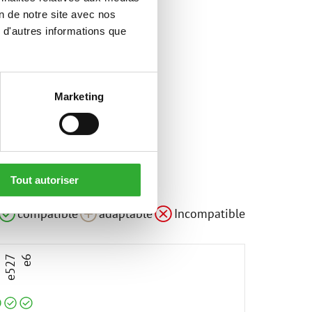
on de notre site avec nos
 d'autres informations que
Marketing
Tout autoriser
le
compatible
compatible
compatible
adaptable
Incompatible
3
e527
e6