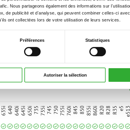
rafic. Nous partageons également des informations sur l'utilisati
A440998
, de publicité et d'analyse, qui peuvent combiner celles-ci avec
ils ont collectées lors de votre utilisation de leurs services.
Préférences
Statistiques
S
Autoriser la sélection
compatible
compatible
compatible
compatible
compatible
compatible
compatible
compatible
compatible
compatible
compatible
compatible
compatible
compatible
compatible
compatible
compatible
compatible
compatible
compatib
5
635i
640
640i
645i
650i
735
735i
745
750
755i
760i
845
850
855i
860i
R20
R28
R35
e5
e51