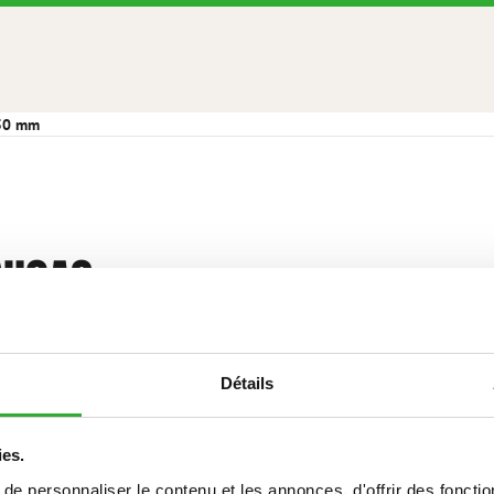
450 mm
NICAS
Détails
245 kg
ies.
1450 mm
e personnaliser le contenu et les annonces, d'offrir des fonctio