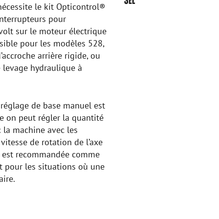
SEL
nécessite le kit Opticontrol®
 interrupteurs pour
 volt sur le moteur électrique
ssible pour les modèles 528,
’accroche arrière rigide, ou
de levage hydraulique à
e réglage de base manuel est
ite on peut régler la quantité
c la machine avec les
 vitesse de rotation de l’axe
um est recommandée comme
t pour les situations où une
aire.