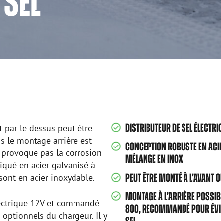
 SEL
DISTRIBUTEUR DE SEL ÉLECTR
t par le dessus peut être
is le montage arrière est
CONCEPTION ROBUSTE EN ACIE
 provoque pas la corrosion
MÉLANGE EN INOX
riqué en acier galvanisé à
sont en acier inoxydable.
PEUT ÊTRE MONTÉ À L’AVANT O
MONTAGE À L’ARRIÈRE POSSIBL
électrique 12V et commandé
800, RECOMMANDÉ POUR ÉVIT
s optionnels du chargeur. Il y