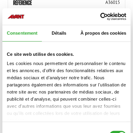
RÉFÉRENCE
A36015
Consentement
Détails
À propos des cookies
MODÈLES COMPATIBLES
Ce site web utilise des cookies.
Incompatible
Incompatible
Incompatible
Incompatible
Incompatible
Incompatible
Incompatible
Incompatible
Incompatible
Incompatible
Incompatible
Incompatible
Incompatible
Les cookies nous permettent de personnaliser le contenu
compatible
compatible
adaptable
adaptable
adaptable
MODÈLE
et les annonces, d'offrir des fonctionnalités relatives aux
compatible
adaptable
Incompatible
médias sociaux et d'analyser notre trafic. Nous
Incompatible
Incompatible
Incompatible
Incompatible
Incompatible
partageons également des informations sur l'utilisation de
compatible
compatible
compatible
compatible
compatible
compatible
compatible
compatible
compatible
compatible
compatible
220
225
225LPG
313S
320S
320S+
420
423
520
523
525LPG
528
530
630
635
635i
640
640i
adaptable
adaptable
notre site avec nos partenaires de médias sociaux, de
publicité et d'analyse, qui peuvent combiner celles-ci
Incompatible
avec d'autres informations que vous leur avez fournies
645i
650i
735
735i
745
750
755i
760i
845
850
855i
860i
R20
R28
R35
e5
e513
e527
ou qu'ils ont collectées lors de votre utilisation de leurs
services.
e6
Sélection