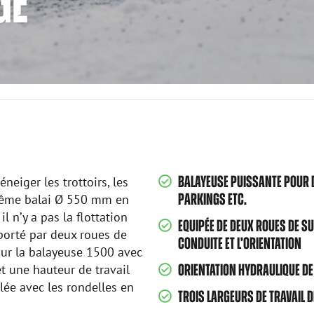
GE
BALAYEUSE PUISSANTE POUR 
neiger les trottoirs, les
PARKINGS ETC.
u même balai Ø 550 mm en
 n’y a pas la flottation
EQUIPÉE DE DEUX ROUES DE SU
upporté par deux roues de
CONDUITE ET L’ORIENTATION
ur la balayeuse 1500 avec
t une hauteur de travail
ORIENTATION HYDRAULIQUE DE
lée avec les rondelles en
TROIS LARGEURS DE TRAVAIL D