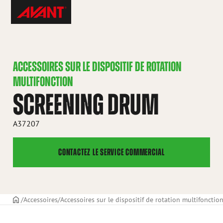
Skip
Avant
to
Tecno
content
France
ACCESSOIRES SUR LE DISPOSITIF DE ROTATION
MULTIFONCTION
SCREENING DRUM
A37207
CONTACTEZ LE SERVICE COMMERCIAL
PAGE DE COUVERTURE
Accessoires
Accessoires sur le dispositif de rotation multifonctio