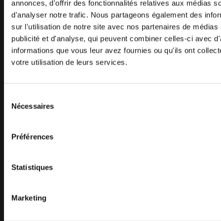
COMMENCEZ VOTRE AVENTURE
annonces, d'offrir des fonctionnalités relatives aux médias s
d'analyser notre trafic. Nous partageons également des info
AVEC AVANT
sur l'utilisation de notre site avec nos partenaires de médias
publicité et d'analyse, qui peuvent combiner celles-ci avec d
informations que vous leur avez fournies ou qu'ils ont collect
votre utilisation de leurs services.
TROUVEZ VOTRE REVENDEUR
CONTACTEZ-NOUS
Sélection
Nécessaires
du
consentement
PLAN DU SITE
Préférences
CHARGEURS
OPTIONS
Statistiques
ACCESSOIRES
APPLICATIONS
Marketing