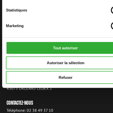
APPLICATIONS
Statistiques
LIENS
Marketing
AVANT TECNO
AVANT POWER
Tout autoriser
AVANT MAGAZINE
MANUELS
Autoriser la sélection
STERENN ÉQUIPEMENTS
Refuser
Rue des Hêtres - ST. CYR EN VAL
45075 ORLEANS CEDEX 2
CONTACTEZ-NOUS
Téléphone: 02 38 49 37 10