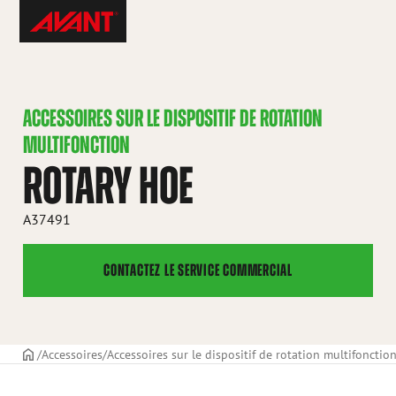
Skip
Avant
to
Tecno
content
France
ACCESSOIRES SUR LE DISPOSITIF DE ROTATION
MULTIFONCTION
ROTARY HOE
A37491
CONTACTEZ LE SERVICE COMMERCIAL
PAGE DE COUVERTURE
Accessoires
Accessoires sur le dispositif de rotation multifonctio