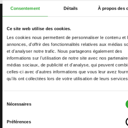
Consentement
Détails
À propos des 
CONTACTEZ-NOUS
COMMENCEZ VOTRE AVENTURE
Ce site web utilise des cookies.
AVEC AVANT
Les cookies nous permettent de personnaliser le contenu et 
annonces, d'offrir des fonctionnalités relatives aux médias s
et d'analyser notre trafic. Nous partageons également des
informations sur l'utilisation de notre site avec nos partenair
TROUVEZ VOTRE REVENDEUR
CONTACTEZ-NOUS
médias sociaux, de publicité et d'analyse, qui peuvent combi
celles-ci avec d'autres informations que vous leur avez four
qu'ils ont collectées lors de votre utilisation de leurs services
PLAN DU SITE
Sélection
Nécessaires
CHARGEURS
du
consentement
OPTIONS
Préférences
ACCESSOIRES