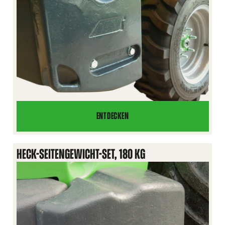
ENTDECKEN
HECK-
SEITENGEWICHT-
SET,
HECK-SEITENGEWICHT-SET, 180 KG
80
KG