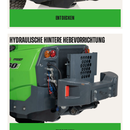
ENTDECKEN
GERÄTEANBAUPLATTE
IM
HECK
HYDRAULISCHE HINTERE HEBEVORRICHTUNG