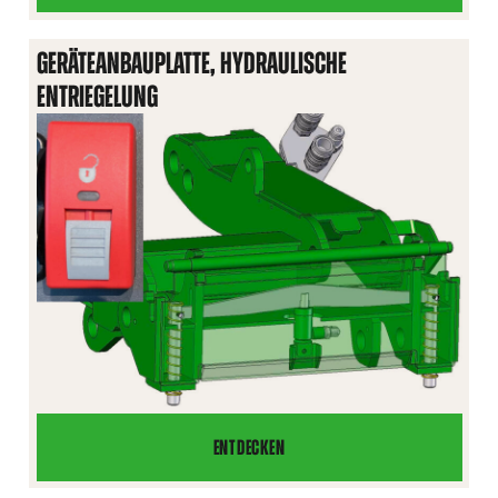
FÜR
HUBARM
GERÄTEANBAUPLATTE, HYDRAULISCHE
ENTRIEGELUNG
ENTDECKEN
GERÄTEANBAUPLATTE,
HYDRAULISCHE