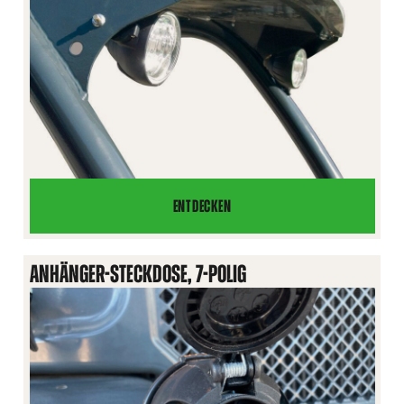
ENTDECKEN
ARBEITSSCHEINWERFER,
AUF
ROPS-
ANHÄNGER-STECKDOSE, 7-POLIG
BÜGEL