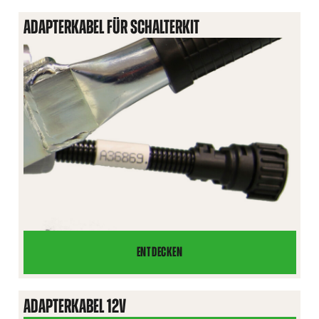
FACH
ADAPTERKABEL FÜR SCHALTERKIT
FUNKTION
ENTDECKEN
ADAPTERKABEL
FÜR
SCHALTERKIT
ADAPTERKABEL 12V