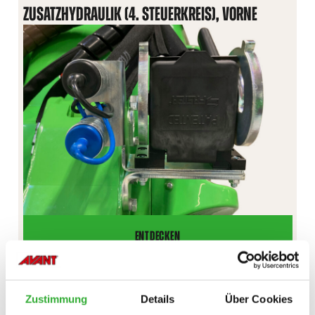
HINTEN
ZUSATZHYDRAULIK (4. STEUERKREIS), VORNE
MONTIERTE
ANBAUGERÄTE
ENTDECKEN
ZUSATZHYDRAULIK
(4.
STEUERKREIS),
TRAKTIONSKONTROLLE
VORNE
Zustimmung
Details
Über Cookies