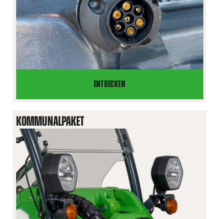
ENTDECKEN
ANHÄNGER-
STECKDOSE,
7-
KOMMUNALPAKET
POLIG