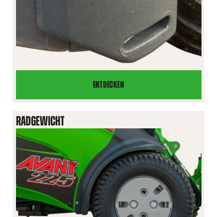
ENTDECKEN
HECK-
SEITENGEWICHT-
SET,
RADGEWICHT
180
KG