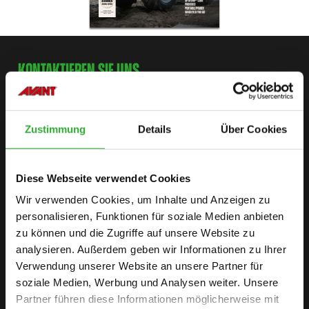
KONTAKTIEREN SIE UNS
BEGINNEN SIE IHR AVANT-
ABENTEUER
Zustimmung
Details
Über Cookies
Diese Webseite verwendet Cookies
HÄNDLERSUCHE
KONTAKT
Wir verwenden Cookies, um Inhalte und Anzeigen zu
personalisieren, Funktionen für soziale Medien anbieten
zu können und die Zugriffe auf unsere Website zu
analysieren. Außerdem geben wir Informationen zu Ihrer
SITEMAP
Verwendung unserer Website an unsere Partner für
LADER
soziale Medien, Werbung und Analysen weiter. Unsere
Partner führen diese Informationen möglicherweise mit
OPTIONEN