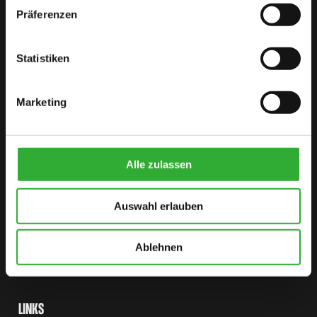
Präferenzen
ABENTEUER
Statistiken
VERTRIEBSPARTNER FINDEN
KONTAKT
Marketing
SITEMAP
Alle zulassen
LADER
Auswahl erlauben
OPTIONEN
ANBAUGERAETE
Ablehnen
ANWENDUNGEN
LINKS