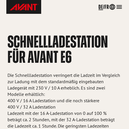
Skip
Avant
DE
FR
Country
Men
to
Tecno
menu
content
Switzerland
SCHNELLLADESTATION
FÜR AVANT E6
Die Schnellladestation verringert die Ladzeit im Vergleich
zur Ladung mit dem standardmäßig eingebauten
Ladegerät mit 230 V / 10 A erheblich. Es sind zwei
Modelle erhältlich:
400 V / 16 A Ladestation und die noch stärkere
400 V / 32 A Ladestation
Ladezeit mit der 16 A-Ladestation von 0 auf 100 %
beträgt ca. 2 Stunden, mit der 32 A-Ladestation beträgt
die Ladezeit ca. 1 Stunde. Die geringsten Ladezeiten