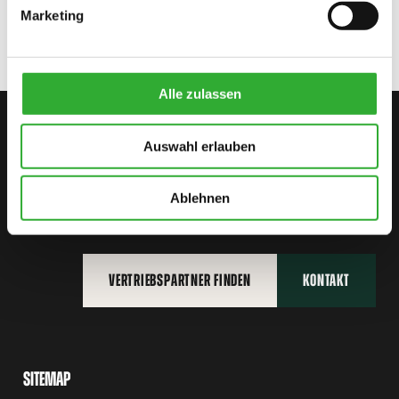
Marketing
AVANT-Begeisterung.
Alle zulassen
KONTAKTIEREN SIE UNS
Auswahl erlauben
BEGINNEN SIE IHR AVANT-
ABENTEUER
Ablehnen
VERTRIEBSPARTNER FINDEN
KONTAKT
SITEMAP