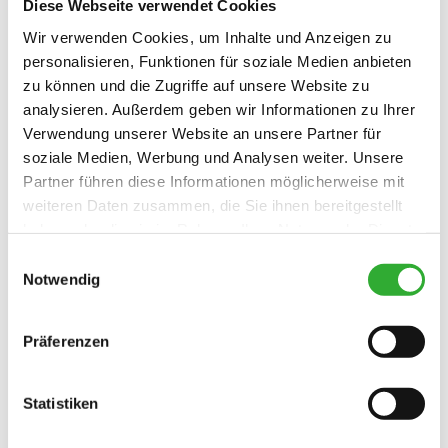
Diese Webseite verwendet Cookies
Zeitplan
:
Wir verwenden Cookies, um Inhalte und Anzeigen zu
personalisieren, Funktionen für soziale Medien anbieten
14.30 Uhr – Einschreiben und Informationen für
zu können und die Zugriffe auf unsere Website zu
die Teilnehmer
analysieren. Außerdem geben wir Informationen zu Ihrer
15.00 Uhr – Freies Training
Verwendung unserer Website an unsere Partner für
15.30 Uhr bis 16.30 Uhr – Parcours-Training
16.30 Uhr bis 17.00 Uhr – Besprechung
soziale Medien, Werbung und Analysen weiter. Unsere
18.00 Uhr – Start Abendprogramm und Wettkampf
Partner führen diese Informationen möglicherweise mit
ca. 21.00 Uhr – Ende Wettkampf und Siegerehrung
weiteren Daten zusammen, die Sie ihnen bereitgestellt
21.00 Uhr bis 24.00 Uhr – Barbetrieb
haben oder die sie im Rahmen Ihrer Nutzung der Dienste
gesammelt haben.
Einwilligungsauswahl
Auch Zuschauer sind herzlich willkommen. Nach dem
Notwendig
Wettkampf lädt der Barbetrieb zum gemütlichen
Beisammensein ein. Die ideale Gelegenheit, sich
auszutauschen, zu fachsimpeln, neue Kontakte zu
Präferenzen
knüpfen und den Abend in geselliger Atmosphäre
ausklingen zu lassen. Wir freuen uns auf zahlreiche
Besucherinnen und Besucher sowie auf einen
Statistiken
unvergesslichen Abend voller Spannung, Geschicklichkeit
und