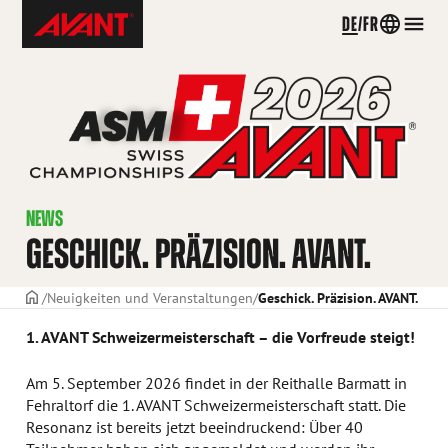
Skip
Avant
DE
FR
Country
Men
to
Tecno
menu
content
Switzerland
NEWS
GESCHICK. PRÄZISION. AVANT.
TITELSEITE
Neuigkeiten und Veranstaltungen
Geschick. Präzision. AVANT.
1. AVANT Schweizermeisterschaft – die Vorfreude steigt!
Am 5. September 2026 findet in der Reithalle Barmatt in
Fehraltorf die 1. AVANT Schweizermeisterschaft statt. Die
Resonanz ist bereits jetzt beeindruckend: Über 40