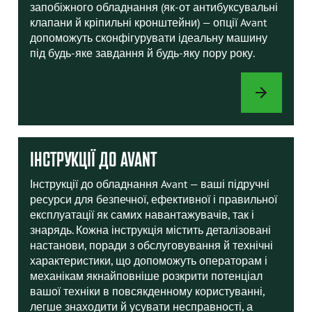
запобіжного обладнання (як-от антибуксувальні
клапани й кріпильні кронштейни) — опції Avant
допоможуть сконфігурувати ідеальну машину
під будь-яке завдання й будь-яку пору року.
ОПЦІЇ
ДЛЯ
НАВАНТАЖУВ
ІНСТРУКЦІЇ ДО AVANT
Інструкції до обладнання Avant — ваші підручні
ресурси для безпечної, ефективної і правильної
експлуатації як самих навантажувачів, так і
знарядь. Кожна інструкція містить деталізовані
настанови, поради з обслуговування й технічні
характеристики, що допоможуть операторам і
механікам якнайповніше розкрити потенціал
вашої техніки в повсякденному користуванні,
легше знаходити й усувати несправності, а