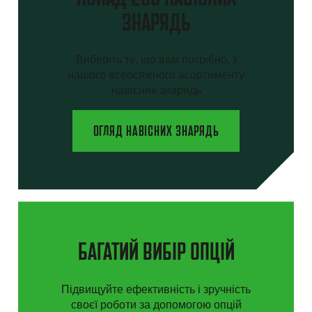
ЗНАРЯДЬ
Виберіть те, що вам потрібно, з
нашого всеосяжного асортименту
навісних знарядь
ОГЛЯД НАВІСНИХ ЗНАРЯДЬ
БАГАТИЙ ВИБІР ОПЦІЙ
Підвищуйте ефективність і зручність
своєї роботи за допомогою опцій