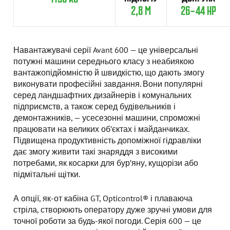
2,8 M
26-44 HP
Навантажувачі серії Avant 600 — це універсальні
потужні машини середнього класу з неабиякою
вантажопідйомністю й швидкістю, що дають змогу
виконувати професійні завдання. Вони популярні
серед ландшафтних дизайнерів і комунальних
підприємств, а також серед будівельників і
демонтажників, — усесезонні машини, спроможні
працювати на великих об’єктах і майданчиках.
Підвищена продуктивність допоміжної гідравліки
дає змогу живити такі знаряддя з високими
потребами, як косарки для бур’яну, кущорізи або
підмітальні щітки.
А опції, як-от кабіна GT, Opticontrol® і плаваюча
стріла, створюють оператору дуже зручні умови для
точної роботи за будь-якої погоди. Серія 600 — це