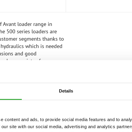
f Avant loader range in
he 500 series loaders are
 customer segments thanks to
 hydraulics which is needed
nsions and good
a large variety of
o lift amazingly heavy loads
hine.
tner for all-round use. Like
Details
ollowing customer needs,
 DLX). The comprehensive
s efficient working all year
e content and ads, to provide social media features and to analy
 our site with our social media, advertising and analytics partn