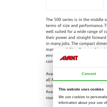
The 500 series is in the middle o
terms of size and performance. T
well suited for a wide range of
their power and straight forward
in many jobs. The compact dime
maneuverability allow working in 
environments. 500 series can als
compared to the size of the mac
Avant 500 series is a reliable par
Consent
all Avants, it can be equipped f
including all cab options (L, LX,
This website uses cookies
Avant attachment range guarantee
We use cookies to personalis
round.
information about your use of