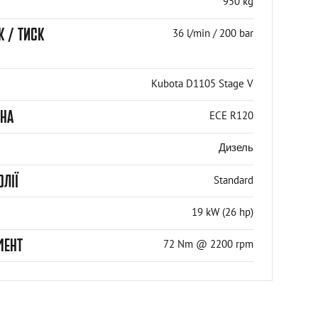
950 kg
К / ТИСК
36 l/min / 200 bar
Kubota D1105 Stage V
УНА
ECE R120
Дизель
ОЛІЇ
Standard
19 kW (26 hp)
МЕНТ
72 Nm @ 2200 rpm