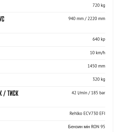
720 kg
УС
940 mm / 2220 mm
640 kp
10 km/h
1450 mm
320 kg
К / ТИСК
42 l/min / 185 bar
Rehlko ECV730 EFI
Бензин мін RON 95