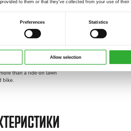
 provided to them or that they’ve collected from your use of their
 operation.
or attachments and hydraulic
Preferences
Statistics
tures as well.
ng in driving attachments
 flow. The wide Avant
Allow selection
all year round – be it
ing, load handling, snow
 more than a ride-on lawn
 bike.
АКТЕРИСТИКИ