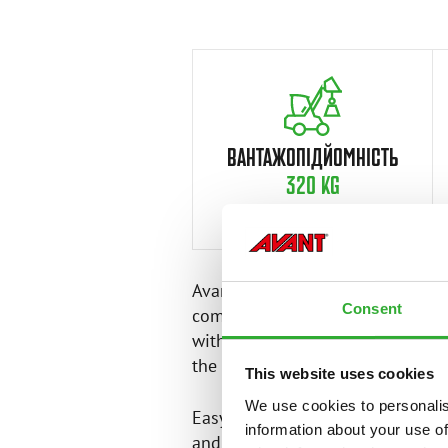
ВАНТАЖОПІДЙОМНІСТЬ
320 KG
Avant 200 series is an amazingly
Consent
compact loader considering its s
with the articulated design and 
the same as in bigger Avant’s.
This website uses cookies
We use cookies to personalis
Easy access to driver’s seat, ampl
information about your use of
and easy-to-use controls and excel