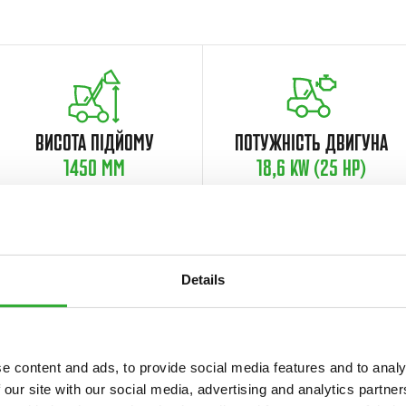
ВИСОТА ПІДЙОМУ
ПОТУЖНІСТЬ ДВИГУНА
1450 MM
18,6 KW (25 HP)
 powerful and versatile
Details
mall size. The basic ideology
hydraulic 4x4 transmission is
e content and ads, to provide social media features and to analy
e space for operator, logical
 our site with our social media, advertising and analytics partn
lent visibility to the