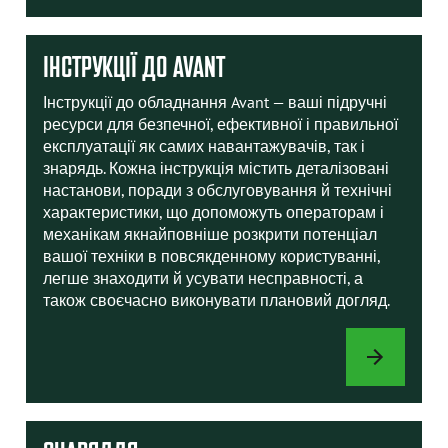
ДЛЯ
НАВАНТАЖУВ
ІНСТРУКЦІЇ ДО AVANT
Інструкції до обладнання Avant — ваші підручні
ресурси для безпечної, ефективної і правильної
експлуатації як самих навантажувачів, так і
знарядь. Кожна інструкція містить деталізовані
настанови, поради з обслуговування й технічні
характеристики, що допоможуть операторам і
механікам якнайповніше розкрити потенціал
вашої техніки в повсякденному користуванні,
легше знаходити й усувати несправності, а
також своєчасно виконувати плановий догляд.
ІНСТРУКЦІЇ
ДО
AVANT