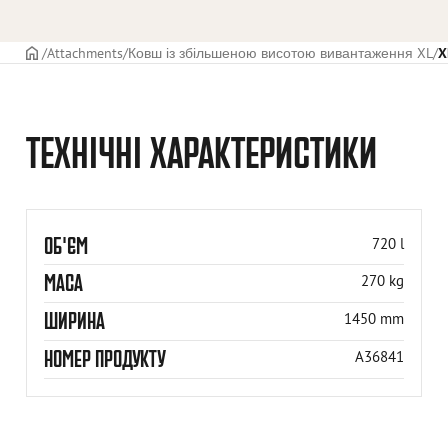
ГОЛОВНА СТОРІНКА
Attachments
Ковш із збільшеною висотою вивантаження XL
X
ТЕХНІЧНІ ХАРАКТЕРИСТИКИ
ОБ'ЄМ
720 l
МАСА
270 kg
ШИРИНА
1450 mm
НОМЕР ПРОДУКТУ
A36841