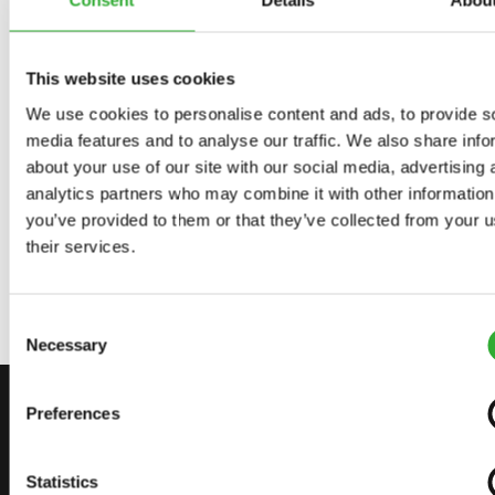
Пристосований
Пристосований
Пристосований
Consent
Details
Abou
НАВАНТАЖУВАЧА
Несумісний
Несумісний
Несумісний
Сумісний
Сумісний
Сумісний
Сумісний
Сумісний
Сумісний
Сумісний
Сумісний
Сумісний
Сумісний
Сумісний
Сумісний
Сумісний
Пристосований
Несумісний
This website uses cookies
220
225
225LPG
313S
320S
320S+
420
423
520
523
525LPG
528
530
630
635
635i
640
640i
Сумісний
Сумісний
Сумісний
Сумісний
Сумісний
Сумісний
Сумісний
Сумісний
Сумісний
Сумісний
Сумісний
Сумісний
Сумісний
Сумісний
Сумісний
Сумісний
Сумісний
Сумісний
We use cookies to personalise content and ads, to provide s
media features and to analyse our traffic. We also share info
about your use of our site with our social media, advertising 
Сумісний
645i
650i
735
735i
745
750
755i
760i
845
850
855i
860i
R20
R28
R35
e5
e513
e527
analytics partners who may combine it with other information
you’ve provided to them or that they’ve collected from your u
e6
their services.
Consent
Necessary
Selection
ЗВ’ЯЖІТЬСЯ З НАМИ
Preferences
РОЗПОЧНІТЬ СВОЮ ПОДОРОЖ
Statistics