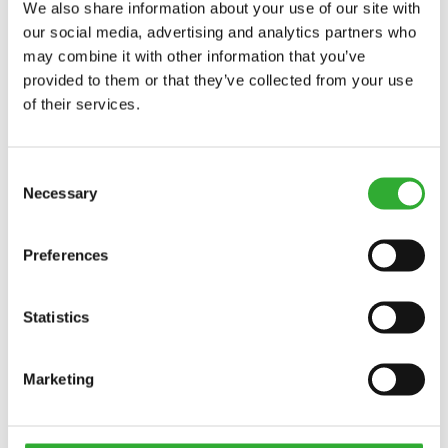
Пристосований
Пристосований
Пристосований
Сумісний
Сумісний
Сумісний
Сумісний
Сумісний
Сумісний
Сумісний
Сумісний
Сумісний
Сумісний
Сумісний
Сумісний
Сумісний
Сумісний
Сумісний
We also share information about your use of our site with
Сумісний
Пристосований
Несумісний
Пристосований
Пристосований
Пристосований
Пристосований
Пристосований
Пристосований
Пристосований
Пристосований
Пристосований
Пристосований
our social media, advertising and analytics partners who
may combine it with other information that you’ve
220
225
225LPG
313S
320S
320S+
420
423
520
523
525LPG
528
530
630
635
635i
640
640i
Сумісний
Сумісний
Сумісний
Сумісний
Сумісний
Сумісний
Сумісний
Сумісний
provided to them or that they’ve collected from your use
of their services.
Сумісний
645i
650i
735
735i
745
750
755i
760i
845
850
855i
860i
R20
R28
R35
e5
e513
e527
Consent
Necessary
Selection
e6
Preferences
ДОСТУПНІ ОПЦІЇ
Statistics
Marketing
MOUNTING PLATE WHICH INCREASES TIPPING ANGLE BY
17 DEGREES